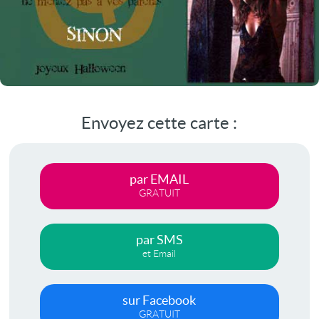
Envoyez cette carte :
par EMAIL
GRATUIT
par SMS
et Email
sur Facebook
GRATUIT