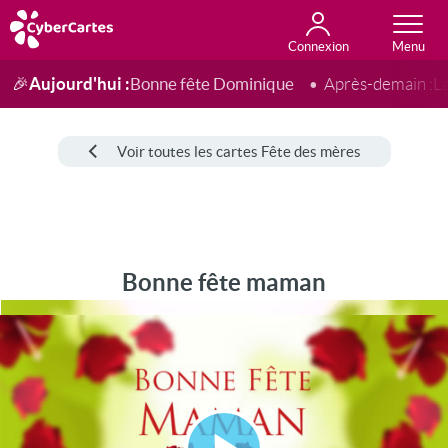
Connexion
Anniversaire
Fête du jour
Amour
Amitié
Merci
Toutes les cartes
Aujourd'hui :
Bonne fête Dominique
🎉
Après-demain :
L
Voir toutes les cartes Fête des mères
Bonne fête maman