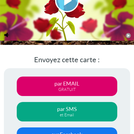
Lire
la
vidéo
Envoyez cette carte :
par EMAIL
GRATUIT
par SMS
et Email