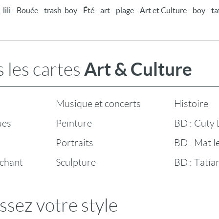
ili - Bouée - trash-boy - Été - art - plage - Art et Culture - boy - tati
Art & Culture
 les cartes
Musique et concerts
Histoire
ues
Peinture
BD : Cuty L
Portraits
BD : Mat l
 chant
Sculpture
BD : Tatia
ssez votre style