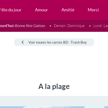
Fête du jour
Amour
Amitié
Merci
ourd'hui :
Bonne fête Gaétan
Demain :
Dominique
Lundi :
La
Voir toutes les cartes BD : Trash Boy
A la plage