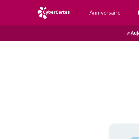
Anniversaire
Auj
🎉