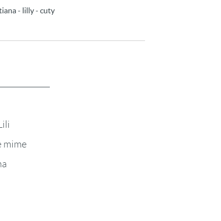
ana - lilly - cuty
ili
e mime
na