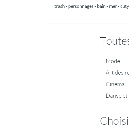
trash - personnages - bain - mer - cuty-l
Toutes
Mode
Art des r
Cinéma
Danse et
Choisi