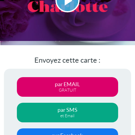
Lire
la
vidéo
Envoyez cette carte :
par EMAIL
GRATUIT
par SMS
et Email