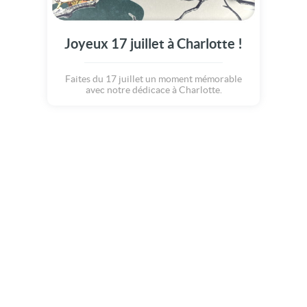
Joyeux 17 juillet à Charlotte !
Faites du 17 juillet un moment mémorable
avec notre dédicace à Charlotte.