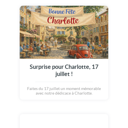
Surprise pour Charlotte, 17
juillet !
Faites du 17 juillet un moment mémorable
avec notre dédicace à Charlotte.