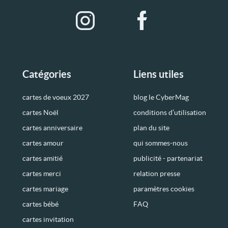
Catégories
Liens utiles
cartes de voeux 2027
blog le CyberMag
cartes Noël
conditions d’utilisation
cartes anniversaire
plan du site
cartes amour
qui sommes-nous
cartes amitié
publicité - partenariat
cartes merci
relation presse
cartes mariage
paramètres cookies
cartes bébé
FAQ
cartes invitation