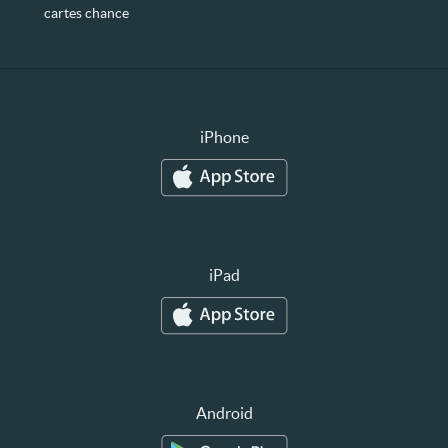
cartes chance
iPhone
iPad
Android