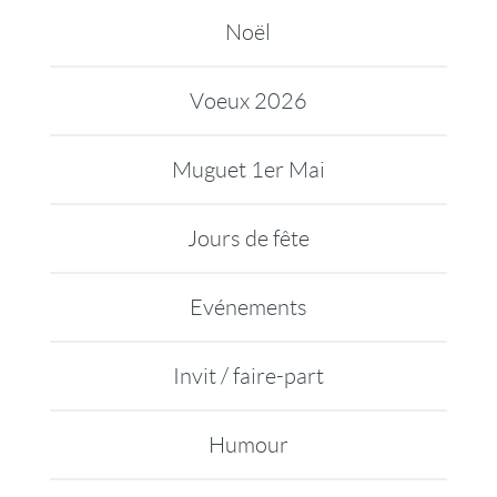
Noël
Voeux 2026
Muguet 1er Mai
Jours de fête
Evénements
Invit / faire-part
Humour