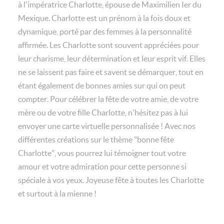
à l'impératrice Charlotte, épouse de Maximilien Ier du
Mexique. Charlotte est un prénom à la fois doux et
dynamique, porté par des femmes à la personnalité
affirmée. Les Charlotte sont souvent appréciées pour
leur charisme, leur détermination et leur esprit vif. Elles
ne se laissent pas faire et savent se démarquer, tout en
étant également de bonnes amies sur qui on peut
compter. Pour célébrer la fête de votre amie, de votre
mère ou de votre fille Charlotte, n'hésitez pas à lui
envoyer une carte virtuelle personnalisée ! Avec nos
différentes créations sur le thème "bonne fête
Charlotte", vous pourrez lui témoigner tout votre
amour et votre admiration pour cette personne si
spéciale à vos yeux. Joyeuse fête à toutes les Charlotte
et surtout à la mienne !