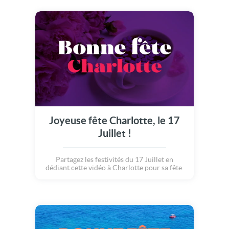
Joyeuse fête Charlotte, le 17
Juillet !
Partagez les festivités du 17 Juillet en
dédiant cette vidéo à Charlotte pour sa fête.