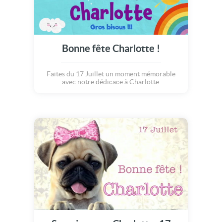
Bonne fête Charlotte !
Faites du 17 Juillet un moment mémorable
avec notre dédicace à Charlotte.