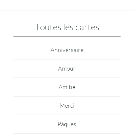
Toutes les cartes
Anniversaire
Amour
Amitié
Merci
Pâques