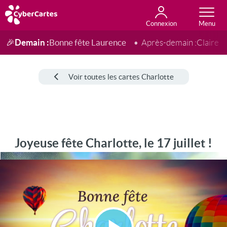
Connexion
Anniversaire
Fête du jour
Amour
Amitié
Merci
Toutes les cartes
Demain :
Bonne fête Laurence
🎉
Après-demain :
Claire
Voir toutes les cartes Charlotte
Joyeuse fête Charlotte, le 17 juillet !