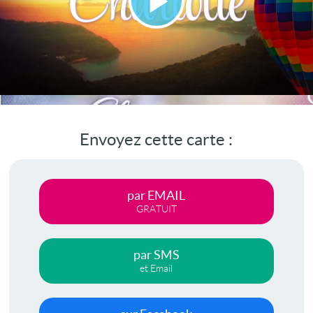
Lire
la
vidéo
Envoyez cette carte :
par EMAIL
GRATUIT
par SMS
et Email