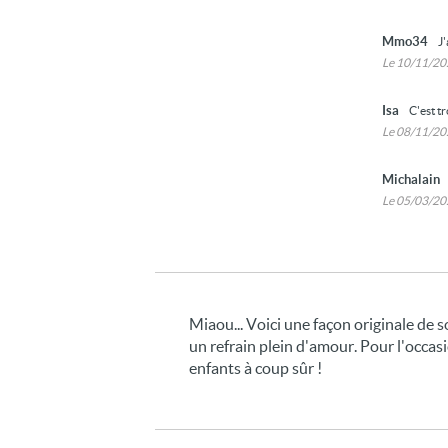
Mmo34
J'
Le 10/11/2
Isa
C'est tr
Le 08/11/2
Michalain
Le 05/03/2
Miaou... Voici une façon originale de 
un refrain plein d'amour. Pour l'occas
enfants à coup sûr !