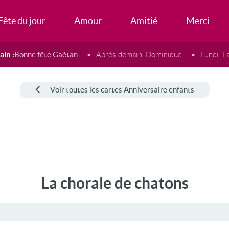
Fête du jour
Amour
Amitié
Merci
in :
Bonne fête Gaétan
Après-demain :
Dominique
Lundi :
L
Voir toutes les cartes Anniversaire enfants
La chorale de chatons