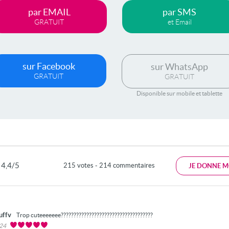
par EMAIL
par SMS
GRATUIT
et Email
sur Facebook
sur WhatsApp
GRATUIT
GRATUIT
Disponible sur mobile et tablette
4,4/5
215 votes - 214 commentaires
JE DONNE M
uffv
Trop cuteeeeeee????????????????????????????????????
024