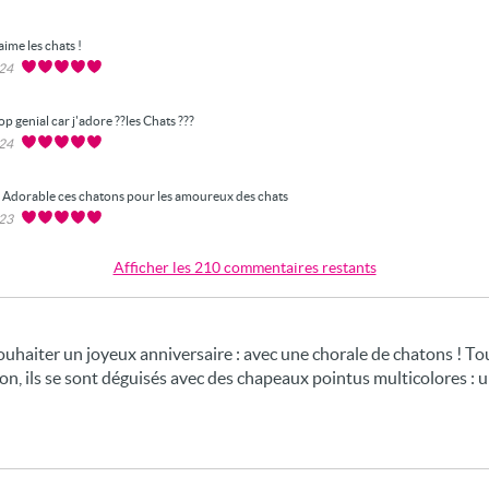
aime les chats !
024
op genial car j'adore ??les Chats ???
024
Adorable ces chatons pour les amoureux des chats
023
Afficher les 210 commentaires restants
souhaiter un joyeux anniversaire : avec une chorale de chatons ! Tou
ion, ils se sont déguisés avec des chapeaux pointus multicolores : 