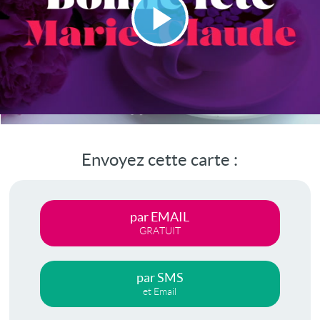
Lire
la
vidéo
Envoyez cette carte :
par EMAIL
GRATUIT
par SMS
et Email