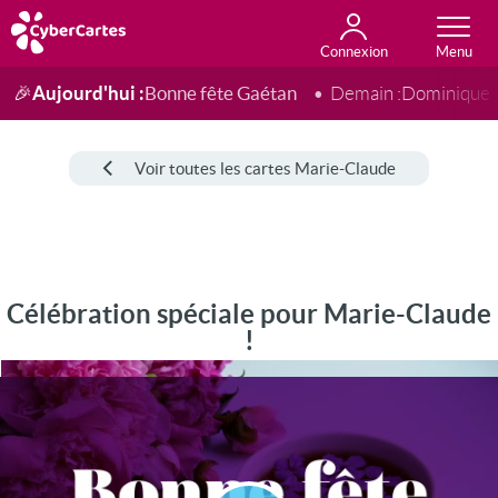
Connexion
Anniversaire
Fête du jour
Amour
Amitié
Merci
Toutes les cartes
Aujourd'hui :
Bonne fête Gaétan
🎉
Demain :
Dominique
Voir toutes les cartes Marie-Claude
Célébration spéciale pour Marie-Claude
!