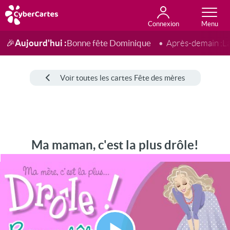
Connexion
Anniversaire
Fête du jour
Amour
Amitié
Merci
Toutes les cartes
Aujourd'hui :
Bonne fête Dominique
🎉
Après-demain :
L
Voir toutes les cartes Fête des mères
Ma maman, c'est la plus drôle!