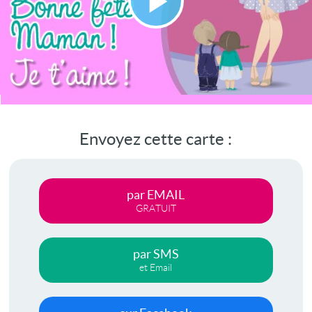
Lire
la
vidéo
Envoyez cette carte :
par EMAIL
GRATUIT
par SMS
et Email