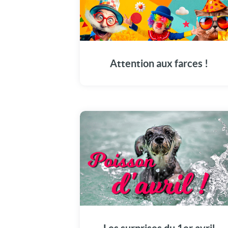
Le 1er avril est arrivé ! Entre blagues, farces
et poissons en papier, c'est le moment de
s'amuser et de tester son sens de l'humour.
Soyez sur vos gardes !
Attention aux farces !
Découvrez les meilleures blagues spéciales
poissons d'avril ! Dans cette drôle de carte,
qui regorge d'idées, vous trouverez toutes le
façons de faire des farces marrantes à votre