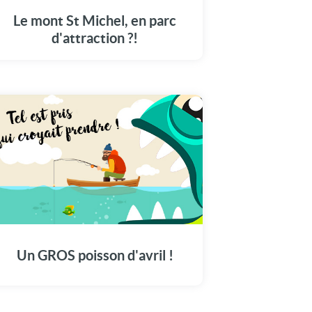
????? C'est LA nouvelle de l'année ! Il paraît
que Donald Trump, copain de Mickey bien
Le mont St Michel, en parc
sûr, va acheter le Mont Saint Michel pour en
d'attraction ?!
faire un parc d'attraction !!! Ça, ce serait la
meilleure... Non ? NON ! Et heureusement,
parce que c'est un gros POISSON D'AVRIL
!!!!
Parfois, les blagues que l'on prévoit pour le
1er avril ne se passent pas toujours comme
prévu... Alors que l'on pensait que notre plan
spécial farce était bien calculé, que notre
Un GROS poisson d'avril !
mascarade allait marcher, que nos mises en
scène allaient faire leur effet : et bien non !
Rien ne se déroule comme convenu ! Comme
le montre cette drôle de carte du 1er avril,
faites attention à votre entourage en ce jour