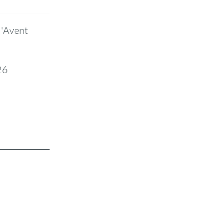
l'Avent
26