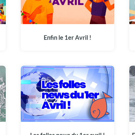
On ne rate jamais une occasion de rire ! Quoi
de mieux que cette date du premier avril
pour espérer piéger ses proches avec nos
plus belles blagues ?! Joyeux poisson d'avril !
Enfin le 1er Avril !
Cette carte poisson d'avril n'a rien à envier
aux plus grands journaux télévisés ! TF1,
s
BFM TV et autres chaines d'actualité peuvent
retrouver leurs ambiances si particulières.