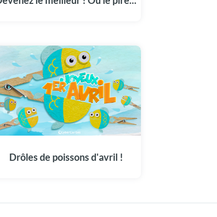
evenez le meilleur ! Ou le pire...
cette création à personnaliser avec la photo
de votre choix sera LE moment fort de la
journée spéciale blague :o) Avec cette carte
originale, vous serez sûr de faire mourir de
rire vos proches à l'occasion du 1er avril,
avec un clip entier de chutes, de cascades et
de bêtises !
Voilà une jolie carte pour célébrer le 1er
avril en bonne et due forme, sans mauvaise
blague à l'intérieur, promis ! Avec finesse et
délicatesse, découvrez une autre facette du
Drôles de poissons d'avril !
jour de la blague, présentant deux jolis petits
poissons mis en scène joliment, accompagnés
d'un beau papillon... En appuyant sur les
pinces à linge, un drôle de message s'affiche !
Bons poissons d'avril et joyeux 1er avril à
tous et à toutes !