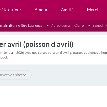
Fête du jour
Amour
Amitié
Merci
main :
Bonne fête Laurence
Après-demain :
Claire
Samedi :
r avril (poisson d'avril)
x 1er avril 2026 avec nos cartes poisson d'avril gratuites et pleines d'hu
ebook.
Avec vos photos