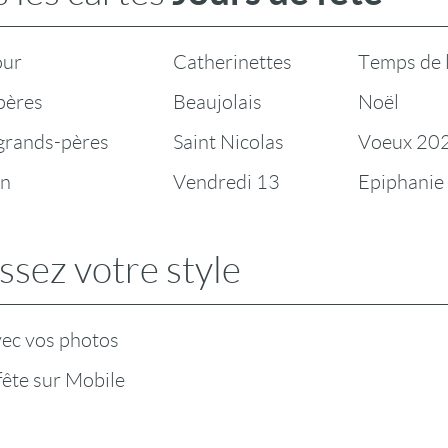
our
Catherinettes
Temps de 
pères
Beaujolais
Noël
 grands-pères
Saint Nicolas
Voeux 20
en
Vendredi 13
Epiphanie
ssez votre style
vec vos photos
fête sur Mobile