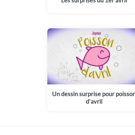
Les surprises du 1er avril
entourage... des plus simples aux plus
originales ! Comme par exemple, dessiner de
animaux bizarres sur les panneaux de
signalisation, faire croire à son chien qu'il es
champion de natation, transformer une
voiture en barbecue... ou bien sûr, coller le
légendaire poisson en papier dans le dos de
ses amis : simple mais tellement efficace :o)
Joyeux 1er avril !
En quoi consiste un poisson d'avril réussi ?
En une belle surprise qui vous déroute un
peu, vous déstabilise, ça oui. Mais le 1er avri
Un dessin surprise pour poisso
on s'attend surtout à un témoignage de
d'avril
sympathie, de camaraderie, voir d'amour !
Cette nouvelle carte vidéo poisson d'avril e
est le parfait exemple. Un petit dessin, tout
mignon, qui prend vie pour nous surprendre
et nous ravir. Joyeux poisson d'avril !