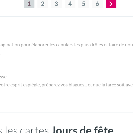
Vive le 1er avril, vive les poissons d'avril !
1
2
3
4
5
6
gination pour élaborer les canulars les plus drôles et faire de nous
,
sse.
re esprit espiègle, préparez vos blagues... et que la farce soit ave
Jours de fête
 les cartes