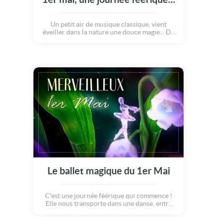
Un petit air de musique classique, vient
éveiller dans la nature une douce magie... De
petites fées dansant au gré du vent, viennent
faire éclore les plus belles fleurs: Les
magnifiques clochettes du Muguet prennent
vie en ce premier Mai !
Le ballet magique du 1er Mai
C'est une journée féérique qui commence !
Elle nous transporte dans une danse, entre
brins de muguets et ballerines élégantes.