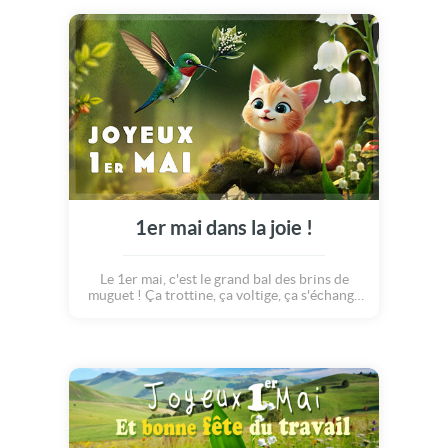
1er mai dans la joie !
Le 1er mai, c'est le grand bal des brins de
muguet ! Ça trottine, ça voltige, ça s'échange
des bouquets comme des secrets. Retrouvez
de doux et rigolos animaux pour célébrer une
journée légère, pleine de clochettes et de
sourires !