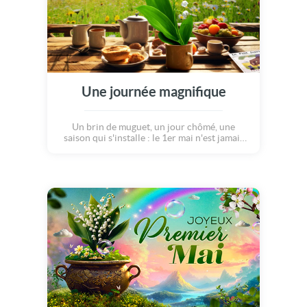
Une journée magnifique
Un brin de muguet, un jour chômé, une
saison qui s'installe : le 1er mai n'est jamais
tout à fait anodin. Il mêle le sérieux du monde
à la légèreté des fleurs et célèbre à sa manière
ce lien fragile entre effort et équilibre. C'est
une journée joyeuse pour espérer et pour
souffler un peu.