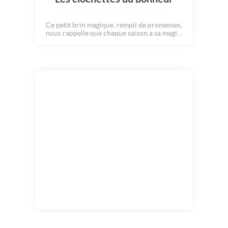
Ce petit brin magique, rempli de promesses,
nous rappelle que chaque saison a sa magie,
et que la beauté réside dans les choses
simples mais précieuses. Célébrer ce jour,
c'est rendre hommage à l'élégance délicate
du muguet, symbole de renouveau et de
chance, et à la douce harmonie qui régit la
nature.