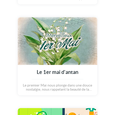
beaucoup de joie et de bonheur. Une carte
aux doux parfums printaniers, pour célébrer
ensemble l'arrivée du Muguet.
Le 1er mai d'antan
Le premier Mai nous plonge dans une douce
nostalgie, nous rappelant la beauté de la
nature et des moments chaleureux que nous
partageons ensemble pour cette fête pas
comme les autres... Cette carte ancienne et
vintage aux saveurs d'antan apportera un
brin de bonheur à ceux qui la recevront, tel le
brin de muguet.