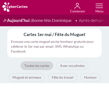
Connexion
Anniversaire
Fête du jour
Amour
Amitié
Merci
Toutes les cartes
Aujourd'hui :
Bonne fête Dominique
🎉
Après-demain :
L
Cartes 1er mai / Fête du Muguet
Envoyez une carte muguet porte-bonheur gratuite pour
célébrer le 1er mai par email, SMS, WhatsApp ou
Facebook.
Toutes les cartes
Avec vos photos
Muguet et animaux
Fête du travail
Humour