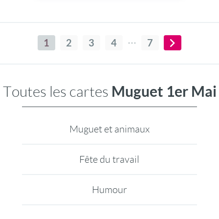
Cette carte Premier-Mai ou les merveilles de
la nature annonce une magnifique journée de
bonheur... Joyeux 1er mai, bonne fête du
muguet à tous !
1
2
3
4
7
Muguet 1er Mai
Toutes les cartes
Muguet et animaux
Fête du travail
Humour