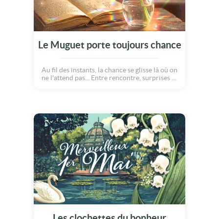
Le Muguet porte toujours chance
Au fil des instants, la chance se glisse là où on
ne l'attend pas... Entre rencontre, surprises et
petites merveilles du quotidien, le muguet
accompagne ces moments simples et
précieux. Une douce façon ce célébrer le 1er
Mai !
Les clochettes du bonheur