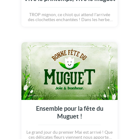
TROP mignon, ce chiot qui attend l'arrivée
des clochettes enchantées ! Dans les herbes
vertes du jardin, ce petit chien accompagne
vos jolis mots pour célébrer le premier mai,
jour de chance... Découvrez cette carte
pleine de douceur et de bonne humeur, ainsi
que le poème qu'elle offre à vos destinataires
: "Le printemps est bien là ! Nous fêtons dans
la joie, les premiers jours de mai, avec de
beaux brins de muguet ! Joyeux 1er mai !"
Ensemble pour la fête du
Muguet !
Le grand jour du premier Mai est arrivé ! Que
ces délicates fleurs viennent nous apporter