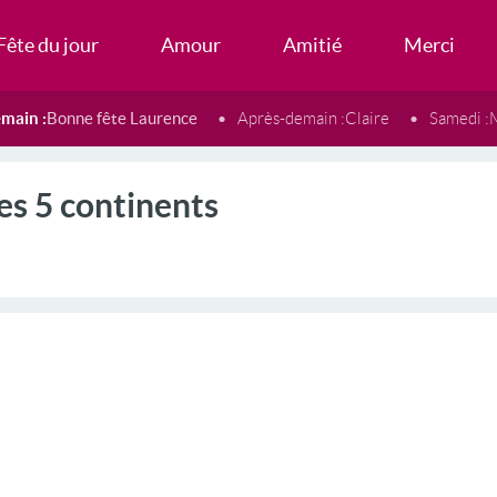
Fête du jour
Amour
Amitié
Merci
main :
Bonne fête Laurence
Après-demain :
Claire
Samedi :
es 5 continents