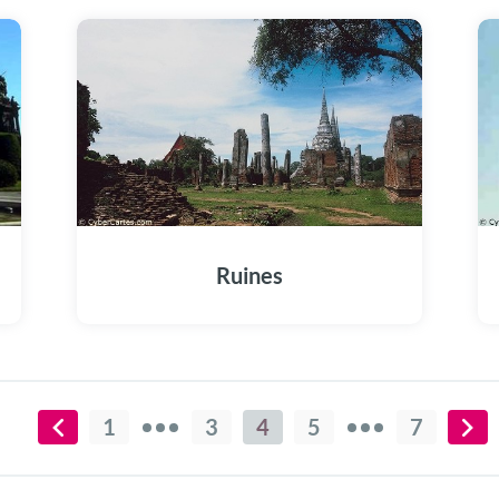
Ruines
1
3
4
5
7