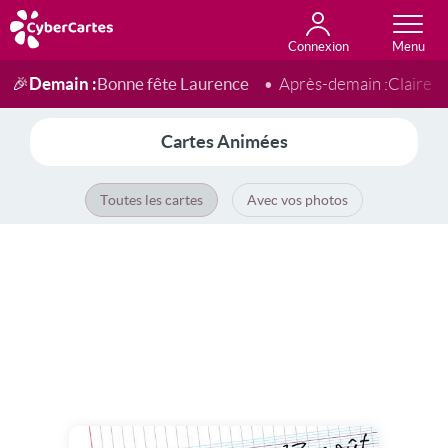
Connexion
Anniversaire
Fête du jour
Amour
Amitié
Merci
Toutes les cartes
Demain :
Bonne fête Laurence
🎉
Après-demain :
Claire
Cartes Animées
Toutes les cartes
Avec vos photos