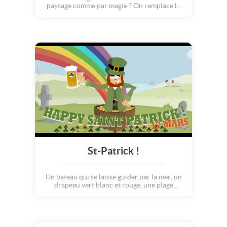
paysage comme par magie ? On remplace le
gris par le bleu et le jaune, puis le marron par
le vert, on ajoute quelques oiseaux
chanteurs, des fleurs multicolores et
maintenant, c'est sûr, on va voir la vie en rose
! Vive la magie du Printemps :o)
St-Patrick !
Un bateau qui se laisse guider par la mer, un
drapeau vert blanc et rouge, une plage
entourée de collines bien vertes, quelques
moutons blancs, des trèfles à quatre feuilles
et surtout de la bonne bière bien fraîche...
Pas de doute, nous sommes bien en
Irlande!!!! Trinquez avec ce leprechaun