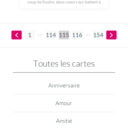
coup de foudre, deux coeurs qui battent à
l'unisson... Une belle équation! Des maths,
mais sans aucun problème ;o) Laissez-vous
bercer pas cette vague de bonheur et
dévoilez à votre moitié à quel point elle
compte pour vous! La Saint Valentin n'est
qu'une occasion de plus... Foncez!
1
114
115
116
154
Toutes les cartes
Anniversaire
Amour
Amitié