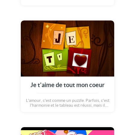
Je t'aime de tout mon coeur
L'amour, c'est comme un puzzle. Parfois, c'est
l'harmonie et le tableau est réussi, mais il
arrive que tout se mélange, que les pièces ne
s'imbriquent plus... Quoi qu'il arrive, les
pièces restent là, prêtes à être réunies.
L'Amour peut se défaire, mais surtout se
reconstruire et devenir encore plus fort!
Célébrons ce sentiment qui, chaque jour,