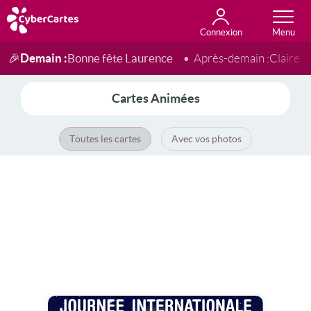
Connexion
Anniversaire
Fête du jour
Amour
Amitié
Merci
Toutes les cartes
Demain :
Bonne fête Laurence
🎉
Après-demain :
Claire
Cartes Animées
Toutes les cartes
Avec vos photos