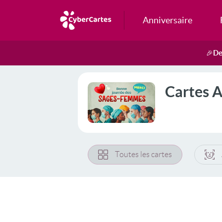
Anniversaire
De
🎉
Cartes 
Toutes les cartes