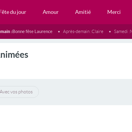
Fête du jour
Amour
Amitié
Merci
main :
Bonne fête Laurence
Après-demain :
Claire
Samedi :
Animées
Avec vos photos