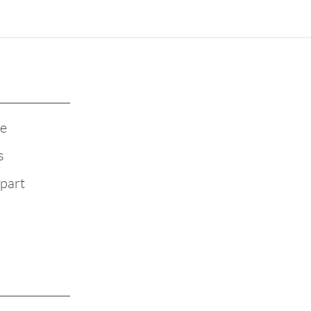
te
s
-part