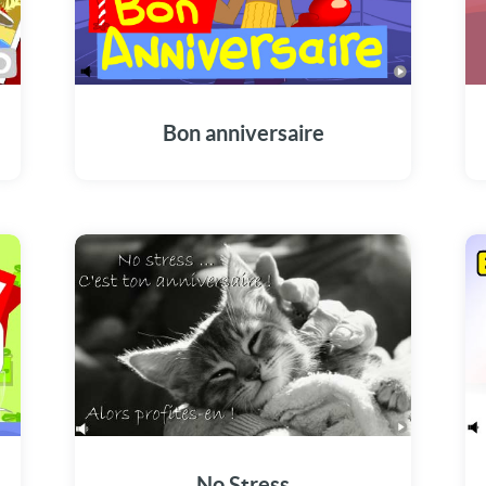
d
Bon anniversaire
d
No Stress