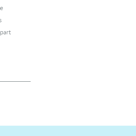
te
s
-part