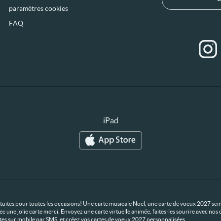
paramètres cookies
FAQ
iPad
ratuites pour toutes les occasions! Une carte musicale Noël, une carte de voeux 2027 scin
ec une jolie carte merci. Envoyez une carte virtuelle animée, faites-les sourire avec n
rtes sur mobile par SMS, et créez vos cartes de voeux 2027 personnalisées.