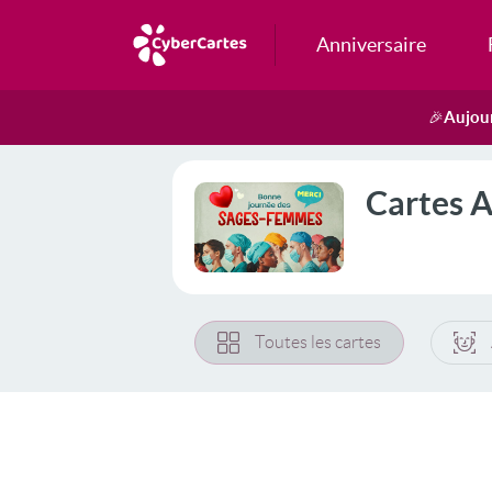
Anniversaire
Aujour
🎉
Cartes 
Toutes les cartes