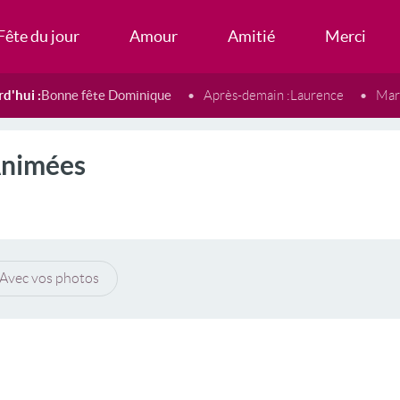
Fête du jour
Amour
Amitié
Merci
d'hui :
Bonne fête Dominique
Après-demain :
Laurence
Mard
Animées
Avec vos photos