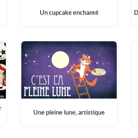
l'anniversaire de vos proches!
Un cupcake enchanté
D
r
Une pleine lune, artistique
s