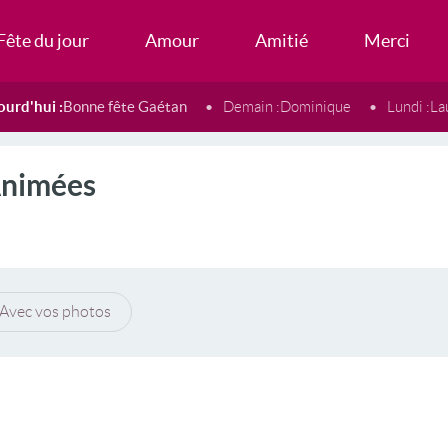
Fête du jour
Amour
Amitié
Merci
ourd'hui :
Bonne fête Gaétan
Demain :
Dominique
Lundi :
La
Animées
Avec vos photos