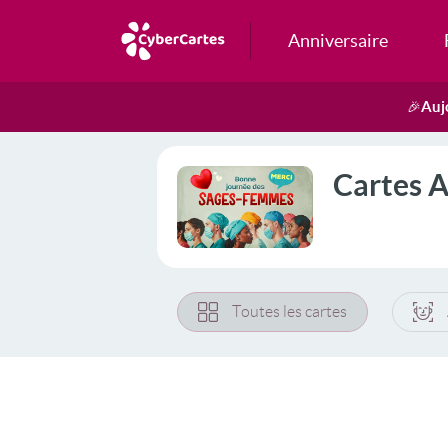
Anniversaire
Auj
🎉
Cartes 
Toutes les cartes