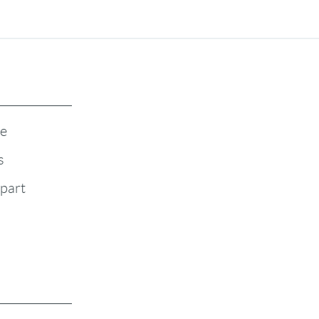
te
s
-part