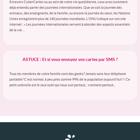
À travers CyberCartes ou au sein de votre vie quotidienne, vous avez surement
déjà entendu parler des journées internationales. Que ce soit la journée des
animaux, des enseignants, de la famille, ou encore la journée du cœur, les Nations
Unies enregistrent plus de 140 journées mondiales. L’ONU indique sur son site
internet : « Les journées internationales servent à aborder des aspects essentiels
de la vie …
ASTUCE : Et si vous envoyez vos cartes par SMS ?
Tous les membres de votre famille sont des geeks? Jamais sans leur téléphone
portable? C'est normal, à peu près comme 99% de la population aujourd'hui!!! Ce
petit ustensile est le seul outil qui nous suit partout... vraiment partout...