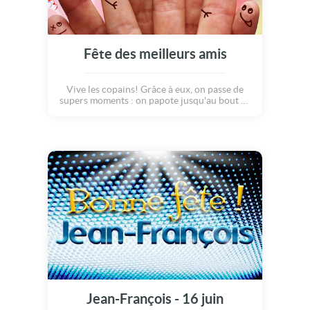
Fête des meilleurs amis
Vive les copains! Grâce à eux, on passe de
supers moments : on papote jusqu'au bout de
la nuit, on rit comme des enfants qui font des
bêtises, on débat sur des sujets sérieux, on
refait le monde et surtout, on fait la fête et on
profite de la vie tous ensemble! Vive les
meilleurs amis, pour la vie!
Jean-François - 16 juin