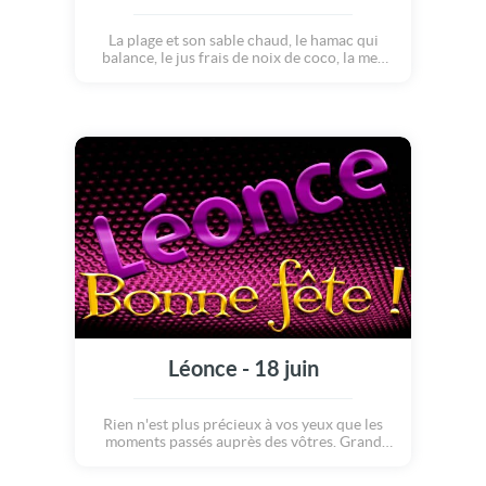
La plage et son sable chaud, le hamac qui
balance, le jus frais de noix de coco, la mer
transparente, les coquillages par milliers, le
soleil qui brille dans le ciel... le soleil... enfin...
presque ? Qu'il pleuve ou qu'il vente, les
vacances, ce sont les vacances ! Alors,
profitons-en ! Bonnes vacances d'été !
Léonce - 18 juin
Rien n'est plus précieux à vos yeux que les
moments passés auprès des vôtres. Grand
d'esprit, vous pardonnez facilement et ne
tenez pas rigueur à ceux qui vous ont offensé.