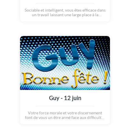
Sociable et intelligent, vous êtes efficace dans
un travail laissant une large place à la
communication. Dans votre vie sociale, vous
privilégiez la franchise ayant en horreur
l'ambiguïté dans les rapports. Côté coeur,
vous vivez au jour le jour sans vous soucier
de l'avenir.
Guy - 12 juin
Votre force morale et votre discernement
font de vous un être armé face aux difficultés
de la vie. Vous ne fléchissez jamais, certain
d'avoir la clé du problème. Votre