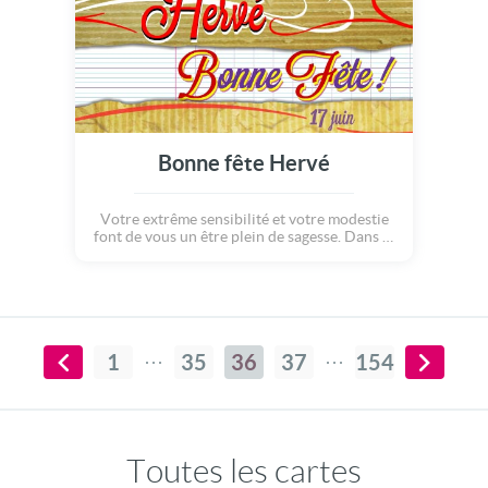
Bonne fête Hervé
Votre extrême sensibilité et votre modestie
font de vous un être plein de sagesse. Dans le
travail, votre besoin de calme vous incite à
plutôt travailler seul. Mais dans votre vie
personnelle, vous aimez être entouré et
partager de longues discussions avec eux !
1
35
36
37
154
Toutes les cartes