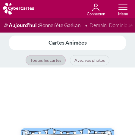
Connexion
Anniversaire
Fête du jour
Amour
Amitié
Merci
Toutes les cartes
Aujourd'hui :
Bonne fête Gaétan
🎉
Demain :
Dominique
Cartes Animées
Toutes les cartes
Avec vos photos