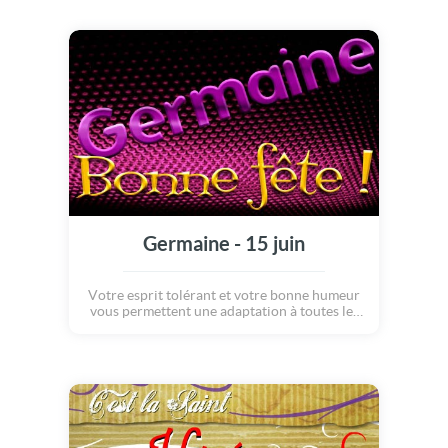
personnalité peut susciter des jalousies
autour de vous. En amour, votre assurance
rassure votre partenaire.
Germaine - 15 juin
Votre esprit tolérant et votre bonne humeur
vous permettent une adaptation à toutes les
situations. Vous êtes attaché à votre
entourage familial qui est pour vous une
source d'équilibre. En amour, vos écarts sont
une façon de rassurer votre égo de votre
capacité à séduire.