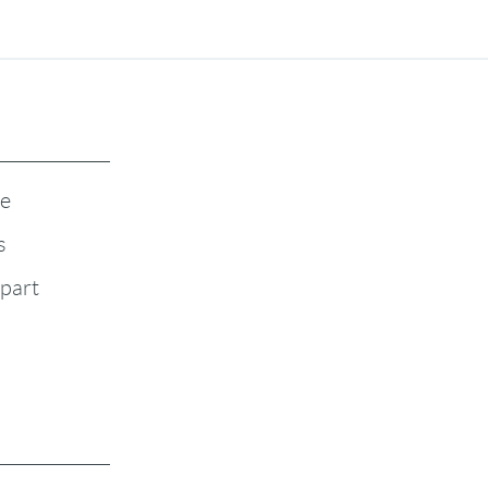
te
s
-part