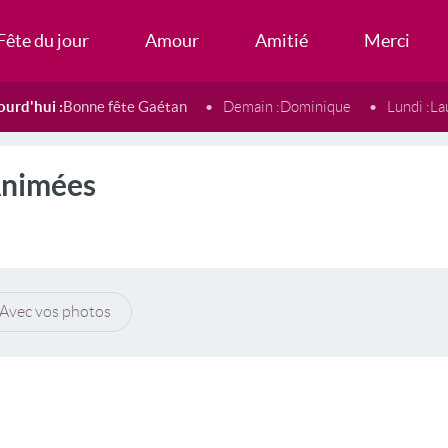
Fête du jour
Amour
Amitié
Merci
ourd'hui :
Bonne fête Gaétan
Demain :
Dominique
Lundi :
La
Animées
Avec vos photos