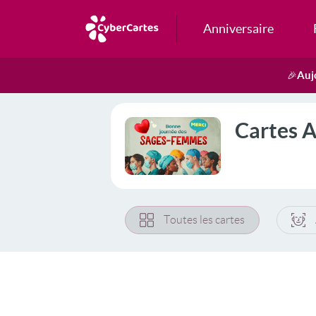
Anniversaire
Auj
🎉
Cartes 
Toutes les cartes