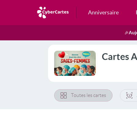
Anniversaire
Auj
🎉
Cartes 
Toutes les cartes