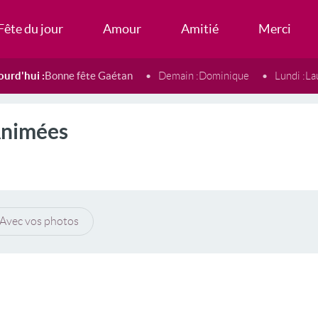
Fête du jour
Amour
Amitié
Merci
ourd'hui :
Bonne fête Gaétan
Demain :
Dominique
Lundi :
La
Animées
Avec vos photos