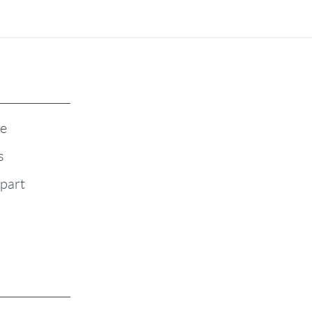
te
s
-part