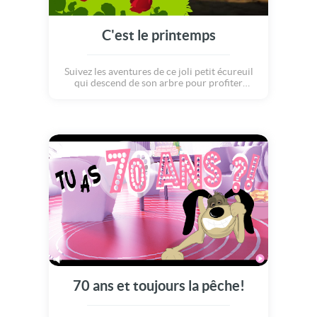
C'est le printemps
Suivez les aventures de ce joli petit écureuil
qui descend de son arbre pour profiter
pleinement de la douceur Printemps...
Lorsqu'il est sur la terre ferme, un oiseau lui
dépose un cadeau. Un délicieux gland à
grignoter! Quelle joie de voir arriver ainsi la
saison du printemps!!!
70 ans et toujours la pêche!