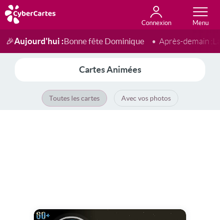
Connexion
Anniversaire
Fête du jour
Amour
Amitié
Merci
Toutes les cartes
Aujourd'hui :
Bonne fête Dominique
🎉
Après-demain :
L
Cartes Animées
Toutes les cartes
Avec vos photos