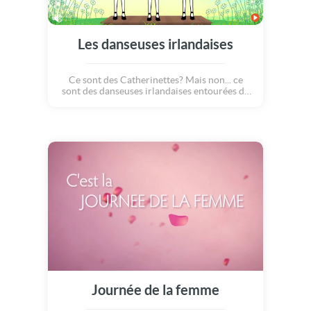
Les danseuses irlandaises
Ce sont des Catherinettes? Mais non... ce
sont des danseuses irlandaises entourées de
trèfles à quatre feuilles bien verts!!!
Encouragées par une super musique celte,
ces demoiselles dansent du folklore irlandais
en tapant des pieds et en se tenant les mains.
Quel joli spectacle pour rendre hommage à
l'Irlande et pour célébrer le jour de sa fête
nationale : la Saint Patrick! Buvez une bonne
bière!
Journée de la femme