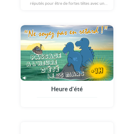
réputés pour être de fortes têtes avec un
caractère bien tranché! Bien souvent, les
natifs de ce signe astrologique, nés entre le
21 mars et le 20 avril, savent ce qu'ils veulent
et surtout ce qu'ils ne veulent pas. Tous les
horoscopes le disent! Mais derrière tant de
force, se cache souvent un coeur très
tendre... Et si vous pensez à eux pour leur
anniversaire, ils sauront vous remercier.
Heure d'été