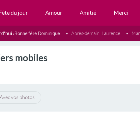
Fête du jour
Amour
Amitié
Merci
d'hui :
Bonne fête Dominique
Après-demain :
Laurence
Mard
ers mobiles
Avec vos photos