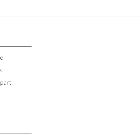
te
s
-part