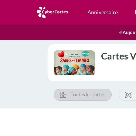
Anniversaire
Aujour
🎉
Cartes V
Toutes les cartes