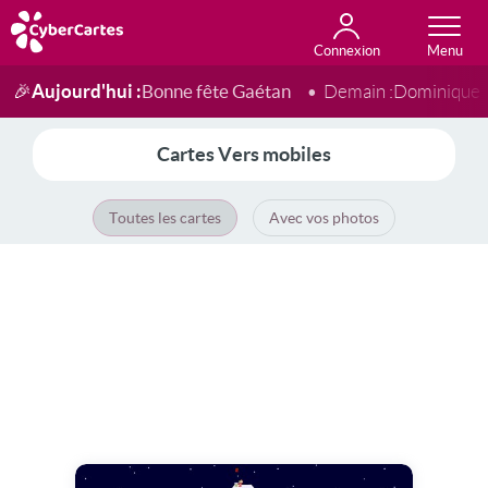
Connexion
Anniversaire
Fête du jour
Amour
Amitié
Merci
Toutes les cartes
Aujourd'hui :
Bonne fête Gaétan
🎉
Demain :
Dominique
Cartes Vers mobiles
Toutes les cartes
Avec vos photos