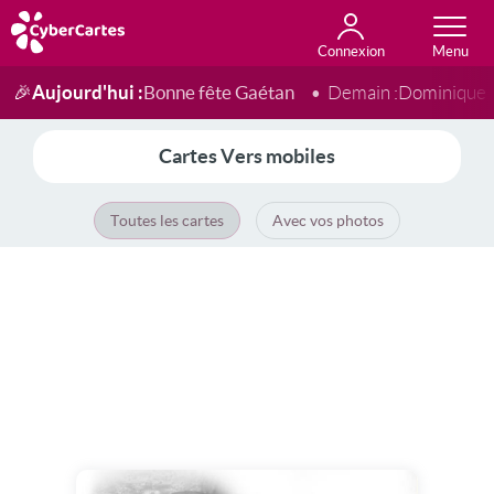
Connexion
Anniversaire
Fête du jour
Amour
Amitié
Merci
Toutes les cartes
Aujourd'hui :
Bonne fête Gaétan
🎉
Demain :
Dominique
Cartes Vers mobiles
Toutes les cartes
Avec vos photos