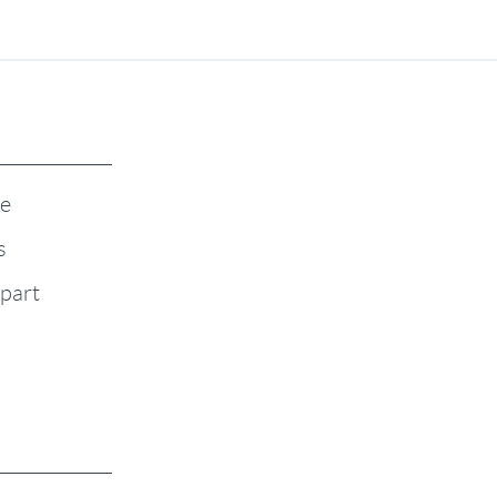
te
s
-part