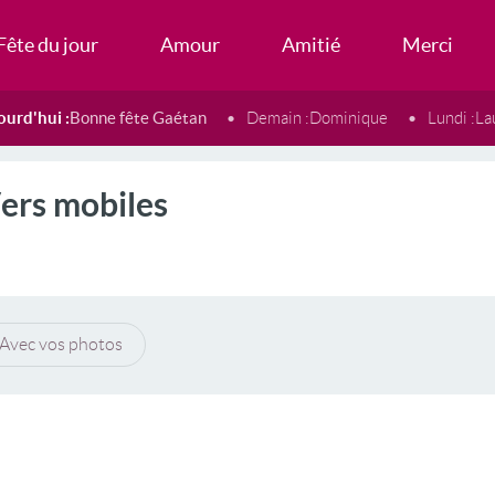
Fête du jour
Amour
Amitié
Merci
ourd'hui :
Bonne fête Gaétan
Demain :
Dominique
Lundi :
La
ers mobiles
Avec vos photos