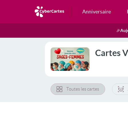
Anniversaire
Auj
🎉
Cartes V
Toutes les cartes