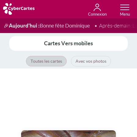
Connexion
Anniversaire
Fête du jour
Amour
Amitié
Merci
Toutes les cartes
Aujourd'hui :
Bonne fête Dominique
🎉
Après-demain :
L
Cartes Vers mobiles
Toutes les cartes
Avec vos photos