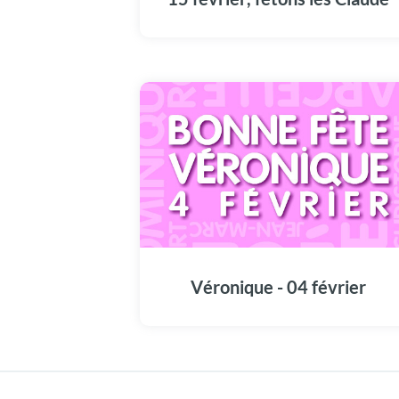
êtes incapable, en revanche, de cumuler deu
liaisons amoureuses en même temps. Vous
êtes quelqu'un de très sincère.
Véronique - 04 février