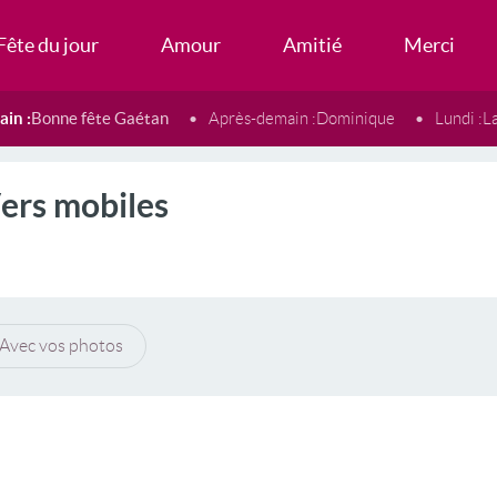
Fête du jour
Amour
Amitié
Merci
in :
Bonne fête Gaétan
Après-demain :
Dominique
Lundi :
L
ers mobiles
Avec vos photos