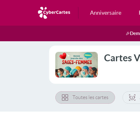
Anniversaire
Dema
🎉
Cartes V
Toutes les cartes