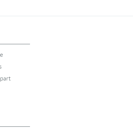
te
s
-part