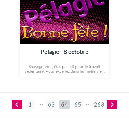
Pelagie - 8 octobre
Sauvage, vous êtes parfait pour le travail
sédentaire. Vous excellez dans les métiers en
lien avec la justice. Dans votre vie privée,
vous appréciez autant la solitude. Vous
passez beaucoup de temps à vous instruire, à
réfléchir. En amour, vous avez besoin
d'indépendance.
1
63
64
65
263