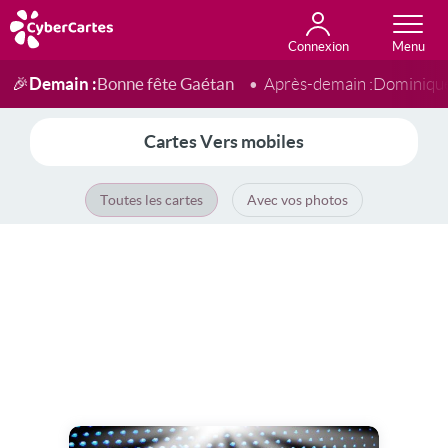
Connexion
Anniversaire
Fête du jour
Amour
Amitié
Merci
Toutes les cartes
Demain :
Bonne fête Gaétan
🎉
Après-demain :
Dominiqu
Cartes Vers mobiles
Toutes les cartes
Avec vos photos