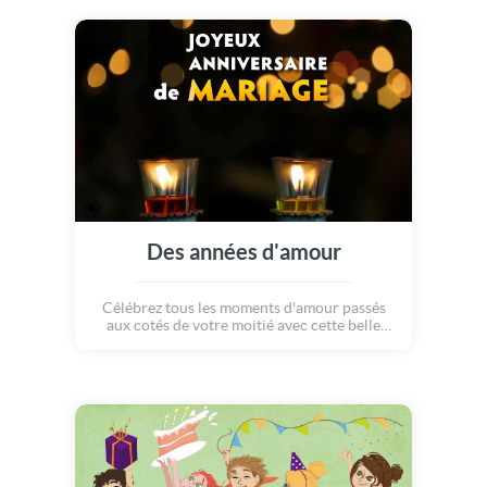
tendance à choisir votre partenaire dans
votre cercle d'amis.
Des années d'amour
Célébrez tous les moments d'amour passés
aux cotés de votre moitié avec cette belle
carte anniversaire de mariage. Deux bougies
dont la flamme est vive, quelques effets de
lumière, voilà une délicate façon de lui
rappeler l'intensité de votre amour. Votre
bien aimé(e) découvrira ce joli poème qui lui
enflammera le coeur : "Après ces années, nos
coeurs brillent encore de milles feux... Je te
souhaite un joyeux anniversaire de mariage"!
Vive les cartes virtuelles gratuites!