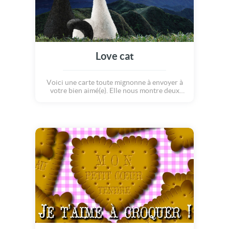
Love cat
Voici une carte toute mignonne à envoyer à
votre bien aimé(e). Elle nous montre deux
petits chats, un noir, un blanc, se tenant
amoureusement par la queue devant le soleil
couchant... Quel romantisme! Cette carte
pleine de tendresse remplira le coeur de
votre moitié d'amour et de douceur. Une
belle façon de lui dire : je t'aime!