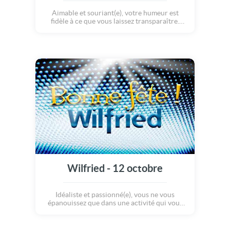
Aimable et souriant(e), votre humeur est
fidèle à ce que vous laissez transparaître.
Votre force morale vous permet d'abattre un
travail monumental sans vous plaindre de
votre sort. Très honnête, vous n'admettez pas
les supercheries dans vos relations affectives
et amicales.
Wilfried - 12 octobre
Idéaliste et passionné(e), vous ne vous
épanouissez que dans une activité qui vous
intéresse. Sur le plan personnel, vous
privilégiez votre équilibre intérieur.
Sentimentalement, votre romantisme ne