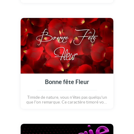
Bonne fête Fleur
Timide de nature, vous n'êtes pas quelqu'un
que l'on remarque. Ce caractère timoré vous
empêche parfois de vous mettre en avant
dans votre vie professionnelle. En amitié
comme en amour, vous préférez savoir à qui
vous avez à faire avant de vous lier avec une
personne.