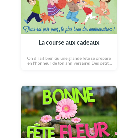
La course aux cadeaux
On dirait bien qu'une grande fête se prépare
en l'honneur de ton anniversaire! Des petits
amis, des cadeaux, un délicieux gâteau, une
belle banderole, des confettis, des chapeaux
pointus et même un petit matou... Une carte
virtuelle gratuite qui fera plaisir à coup sûr!
Invite tous tes meilleurs copains pour
célébrer ce grand jour, tiens toi prêt pour le
plus beau des anniversaires et... surtout,
amuse-toi bien!!! ton anniversaire ! Des
petits amis, des cadeaux, un délicieux gâteau,
une belle banderole, des confettis, des
chapeaux pointus et même un petit matou...
Invite tous tes meilleurs copains pour
célébrer ce grand jour et...tiens toi prêt pour
le plus beau des anniversaires et surtout,
amuse-toi bien !!!