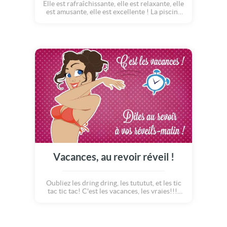
Elle est rafraîchissante, elle est relaxante, elle
est amusante, elle est excellente ! La piscine
en été ? C'est le BIG pied !!! Alors, plongez
dans la bonne humeur, flottez sur le bonheur
et profitez un max de la saison estivale !
Bonnes vacances, en maillot !
Vacances, au revoir réveil !
Oubliez les dring dring, les tututut, et les tic
tac tic tac! C'est les vacances, les vraies!!!!
On coupe les réveils matin et on en profite
pour faire une super grasse matinée :o)