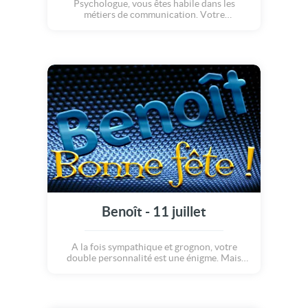
Psychologue, vous êtes habile dans les
métiers de communication. Votre
discernement vous fait choisir un entourage
sain et réaliste. Econome, vous détestez les
dépenses inutiles et ne vous accordez des
plaisirs que rarement. Votre famille est une
réelle source d'équilibre.
Benoît - 11 juillet
A la fois sympathique et grognon, votre
double personnalité est une énigme. Mais
vous savez séduire les autres par une
fraicheur hors du commun. Au travail, vous
êtes le leader sinon rien. Si vos amis vous
déçoivent, vous les rayez de votre vie. Côté