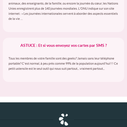
animaux, des enseignants, de la famille, ou encore la journée du cœur, les Nations
Unies enregistrent plus de 140 journées mondiales. L’ONU indique sur son site
internet : « Les journées internationales servent à aborder des aspects essentiels
de la vie …
ASTUCE : Et si vous envoyez vos cartes par SMS ?
Tous les membres de votre famille sont des geeks? Jamais sans leur téléphone
portable? C'est normal, à peu près comme 99% de la population aujourd'hui!!! Ce
petit ustensile est le seul outil qui nous suit partout... vraiment partout...