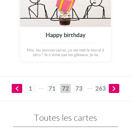
Happy birthday
Moi, les anniversaires, ça me met le moral à
zéro ! Je n'aime pas les gâteaux, je ne
supporte pas les bougies, ni le champagne, et
encore moins les cadeaux !!! Et puis, on
prend un an de plus... Mais bon, aujourd'hui
ce n'est pas MON anniversaire, c'est le tien !
Alors je souhaite qu'il soit réussi et très
heureux !! Happy birthday !
1
71
72
73
263
Toutes les cartes