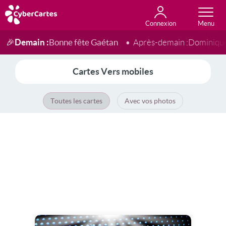
Connexion
Anniversaire
Fête du jour
Amour
Amitié
Merci
Toutes les cartes
Demain :
Bonne fête Gaétan
🎉
Après-demain :
Dominiqu
Cartes Vers mobiles
Toutes les cartes
Avec vos photos