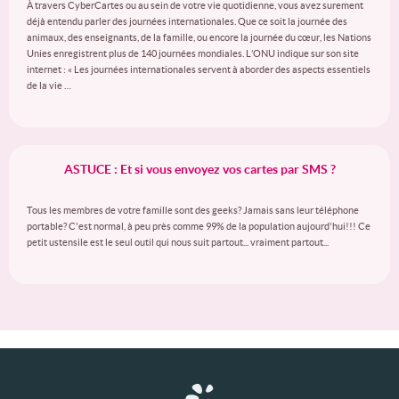
À travers CyberCartes ou au sein de votre vie quotidienne, vous avez surement
déjà entendu parler des journées internationales. Que ce soit la journée des
animaux, des enseignants, de la famille, ou encore la journée du cœur, les Nations
Unies enregistrent plus de 140 journées mondiales. L’ONU indique sur son site
internet : « Les journées internationales servent à aborder des aspects essentiels
de la vie …
ASTUCE : Et si vous envoyez vos cartes par SMS ?
Tous les membres de votre famille sont des geeks? Jamais sans leur téléphone
portable? C'est normal, à peu près comme 99% de la population aujourd'hui!!! Ce
petit ustensile est le seul outil qui nous suit partout... vraiment partout...