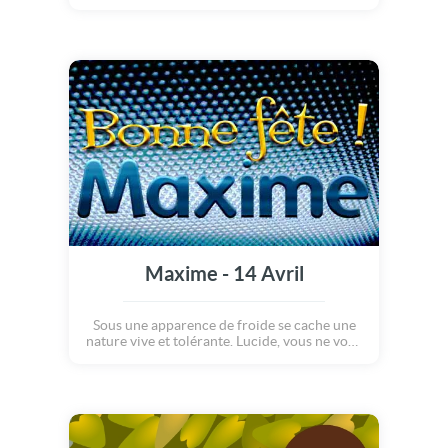
parfaite pour célébrer la fête de Pâques!
Hum, sauf peut être pour les lapins en
chocolat qui fondent plus vite que leur
ombre... Ainsi, lorsque mzelle lapine souhaite
des joyeuses Pâques à son lapin d'amour, ce
n'est pas étonnant s'il n'entend rien : ses
oreilles ont fondu sous le soleil brûlant!
Miam, ça sent bien le chocolat!
Maxime - 14 Avril
Sous une apparence de froide se cache une
nature vive et tolérante. Lucide, vous ne vous
fixez jamais de buts que vous ne puissiez
atteindre. Dans votre vie sentimentale, vous
avez du mal à masquer votre jalousie.
Détestant être redevable, vous ne demandez
rien à vos amis.