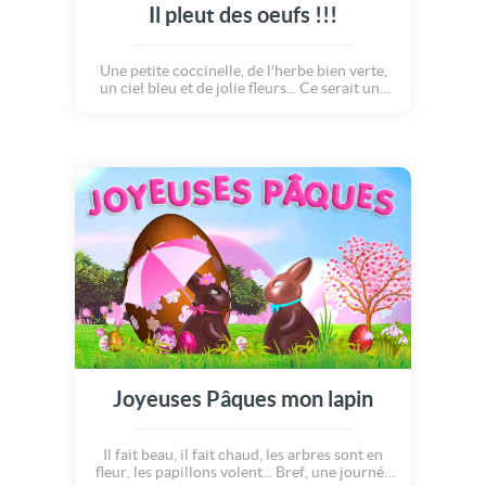
Il pleut des oeufs !!!
Une petite coccinelle, de l'herbe bien verte,
un ciel bleu et de jolie fleurs... Ce serait une
journée parfaite pour Pâques! Mais ça tombe
bien, le panier en osier de Pâques vient de se
poser. A l'interieur? Des petits lapins
gourmands qui, comme par magie, font
tomber des oeufs en chocolat un peu
partout... Ohh comme c'est beau : il pleut des
oeufs de Pâques! C'est beau, mais c'est
surtout très bon! Miam! Joyeuse Pâques à
vous tous!
Joyeuses Pâques mon lapin
Il fait beau, il fait chaud, les arbres sont en
fleur, les papillons volent... Bref, une journée