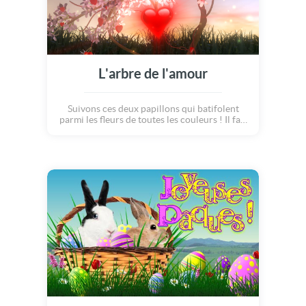
L'arbre de l'amour
Suivons ces deux papillons qui batifolent
parmi les fleurs de toutes les couleurs ! Il fait
presque nuit, c?est le coucher du soleil... Au
crépuscule, les lucioles s'éveillent et
illuminent l'herbe fraiche. Les papillons
volent et se posent délicatement sur un
rocher éclairé. De leur union nait un arbre
rempli de fleurs d?amour et de coeurs !! Une
douce façon de déclarer sa flamme à l'être
aimé...