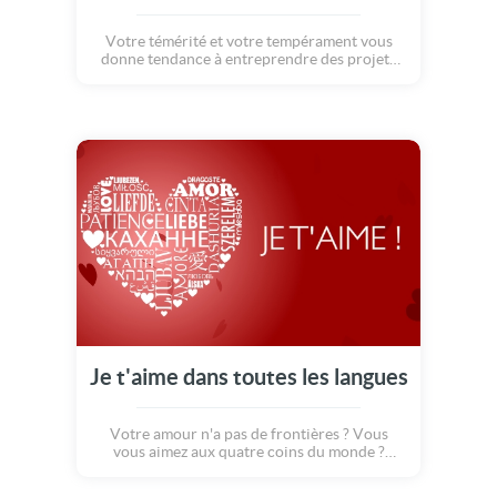
Votre témérité et votre tempérament vous
donne tendance à entreprendre des projets
irréalisables pour d'autres. Qu'importe, vous
croyez en vous et si cela échoue, vous vous
relevez aussi vite que vous êtes tombé. Votre
vie affective peut en supporter les
conséquences.
Je t'aime dans toutes les langues
Votre amour n'a pas de frontières ? Vous
vous aimez aux quatre coins du monde ?
Dites-lui « je t'aime » en toutes les langues !!!
Cette carte pleine de sentiments saura