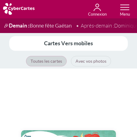
Connexion
Anniversaire
Fête du jour
Amour
Amitié
Merci
Toutes les cartes
Demain :
Bonne fête Gaétan
🎉
Après-demain :
Dominiqu
Cartes Vers mobiles
Toutes les cartes
Avec vos photos