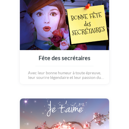
cette belle carte dorée...
Fête des secrétaires
Avec leur bonne humeur à toute épreuve,
leur sourire légendaire et leur passion du
métier, les secrétaires illuminent nos
journées en arrivant au bureau le matin.
Heureusement qu'elles sont là! Alors,
remerciez-les en ce jour qui leur est dédié,
avec une jolie carte qui leur prouvera que
vous pensez à elles! Bonne fête des
secrétaires!