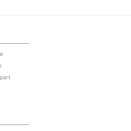
te
s
-part