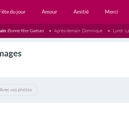
Fête du jour
Amour
Amitié
Merci
in :
Bonne fête Gaétan
Après-demain :
Dominique
Lundi :
L
Images
Avec vos photos