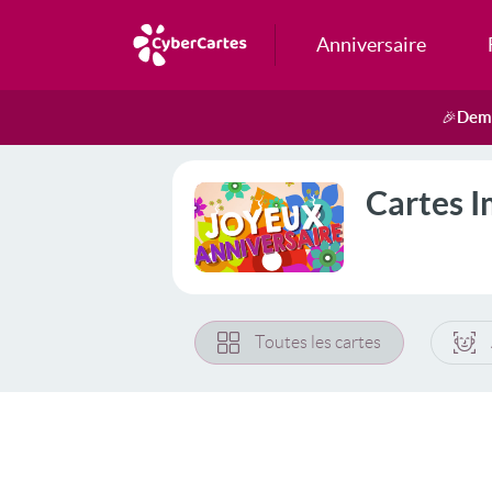
Anniversaire
Dema
🎉
Cartes 
Toutes les cartes