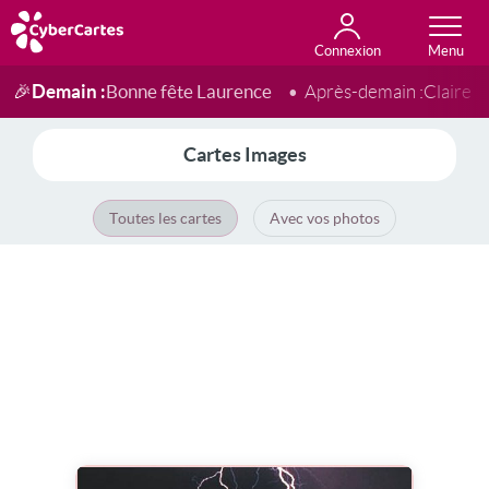
Connexion
Anniversaire
Fête du jour
Amour
Amitié
Merci
Toutes les cartes
Demain :
Bonne fête Laurence
🎉
Après-demain :
Claire
Cartes Images
Toutes les cartes
Avec vos photos