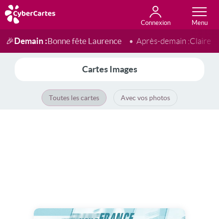
Connexion
Anniversaire
Fête du jour
Amour
Amitié
Merci
Toutes les cartes
Demain :
Bonne fête Laurence
🎉
Après-demain :
Claire
Cartes Images
Toutes les cartes
Avec vos photos