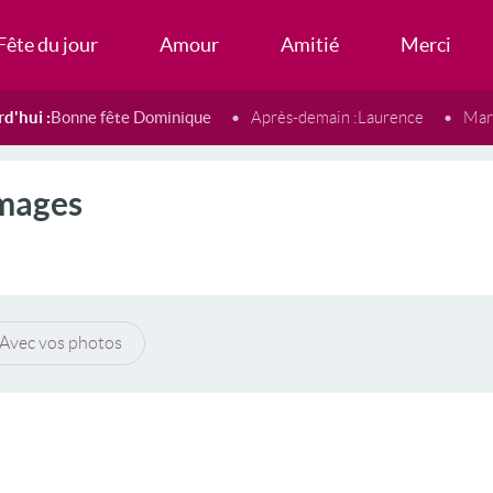
Fête du jour
Amour
Amitié
Merci
d'hui :
Bonne fête Dominique
Après-demain :
Laurence
Mard
Images
Avec vos photos