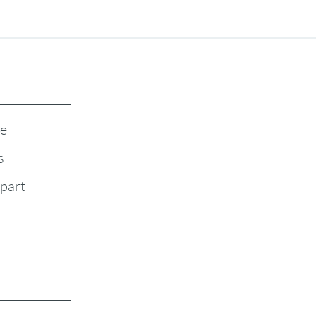
te
s
-part