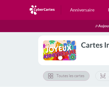
Anniversaire
Aujour
🎉
Cartes 
Toutes les cartes