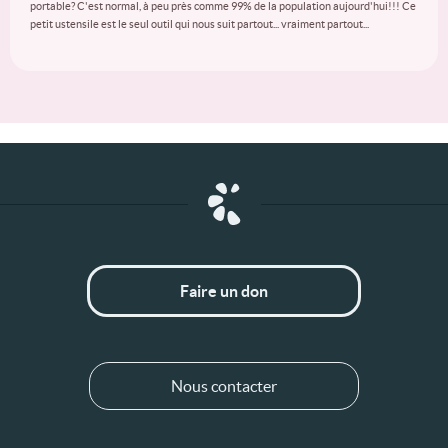
portable? C'est normal, à peu près comme 99% de la population aujourd'hui!!! Ce
petit ustensile est le seul outil qui nous suit partout... vraiment partout...
Faire un don
Nous contacter