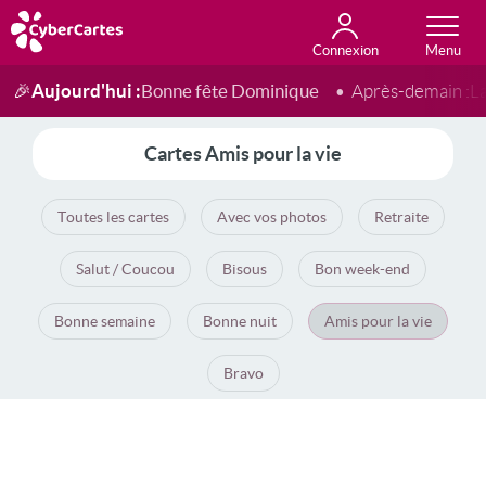
Connexion
Anniversaire
Fête du jour
Amour
Amitié
Merci
Toutes les cartes
Aujourd'hui :
Bonne fête Dominique
🎉
Après-demain :
L
Cartes Amis pour la vie
Toutes les cartes
Avec vos photos
Retraite
Salut / Coucou
Bisous
Bon week-end
Bonne semaine
Bonne nuit
Amis pour la vie
Bravo