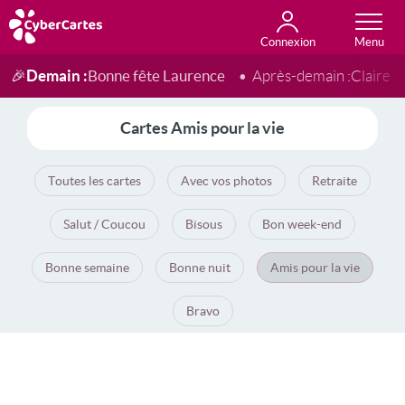
Connexion
Anniversaire
Fête du jour
Amour
Amitié
Merci
Toutes les cartes
Demain :
Bonne fête Laurence
🎉
Après-demain :
Claire
Cartes Amis pour la vie
Toutes les cartes
Avec vos photos
Retraite
Salut / Coucou
Bisous
Bon week-end
Bonne semaine
Bonne nuit
Amis pour la vie
Bravo