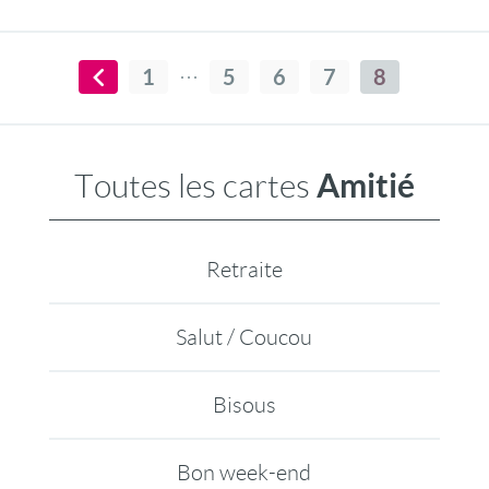
! Car sans eux, le quotidien serait sûrement
moins pétillant. Alors, pensez à leur rappeler
la profondeur de votre amitié grâce à cette
jolie carte. Vive les copains !
1
5
6
7
8
Amitié
Toutes les cartes
Retraite
Salut / Coucou
Bisous
Bon week-end