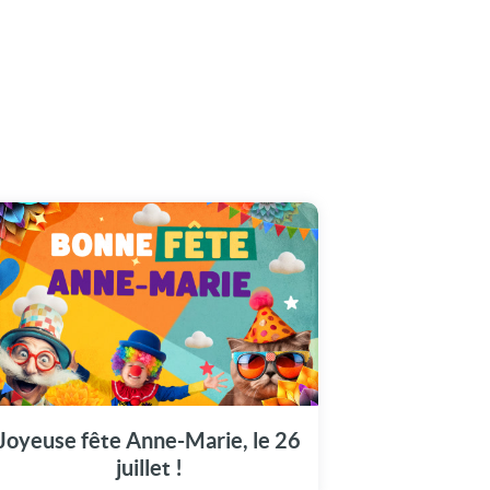
Le 26 juillet, joignez-vous à la fête en
visionnant notre vidéo spécialement pour
Anne-Marie.
Joyeuse fête Anne-Marie, le 26
juillet !