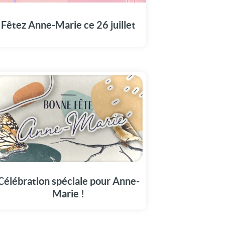
visionnant notre vidéo spécialement pour
Anne-Marie.
Fêtez Anne-Marie ce 26 juillet
Une carte vidéo unique pour célébrer Anne-
Marie en grande pompe aujourd'hui, le 26
juillet.
Célébration spéciale pour Anne-
Marie !