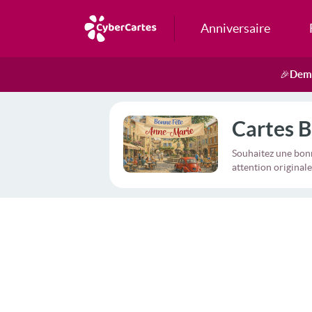
Anniversaire
Dema
🎉
Cartes B
Souhaitez une bon
attention originale