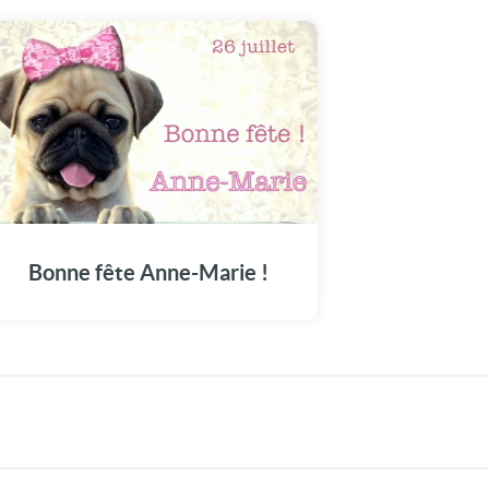
Faites du 26 juillet un moment mémorable
avec notre dédicace à Anne-Marie.
Bonne fête Anne-Marie !