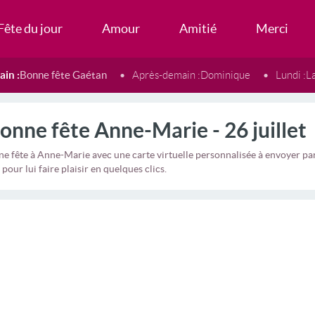
Fête du jour
Amour
Amitié
Merci
in :
Bonne fête Gaétan
Après-demain :
Dominique
Lundi :
L
onne fête Anne-Marie - 26 juillet
ne fête à Anne-Marie avec une carte virtuelle personnalisée à envoyer 
 pour lui faire plaisir en quelques clics.