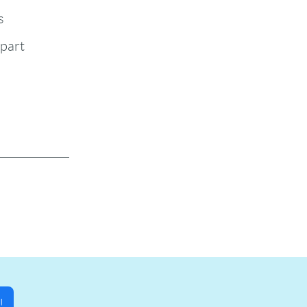
s
-part
!