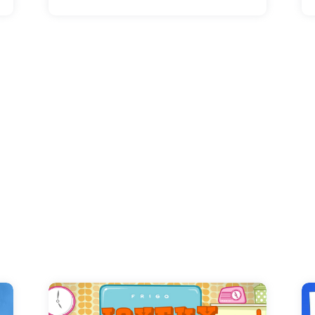
couleurs pour la bonne humeur ! Une vraie
palette de bons moments pour un moment
riche en émotion. Quel beau tableau !