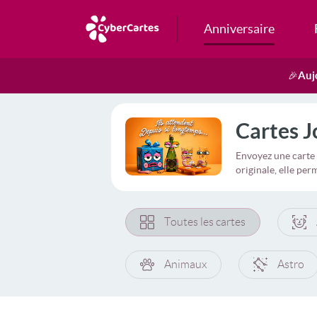
Anniversaire
Auj
🎉
Cartes J
Envoyez une carte 
originale, elle pe
Toutes les cartes
Animaux
Astro