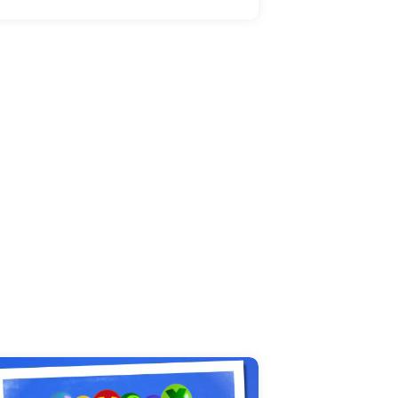
méritent bien !!! Souhaitez à toutes ces
dames un joyeux anniversaire de la plus jolie
façon qu'il soit :o)