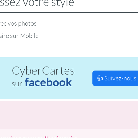
ssez votre style
vec vos photos
ire sur Mobile
CyberCartes
👍 Suivez-nous 
facebook
sur