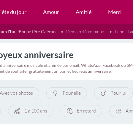
Fête du jour
Amour
Amitié
Merci
ourd'hui :
Bonne fête Gaétan
Demain :
Dominique
Lundi :
La
oyeux anniversaire
d'anniversaire musicale et animée par email, WhatsApp, Facebook ou SMS, 
rmet de souhaiter gratuitement un bon et heureux anniversaire.
Avec vos photos
Pour elle
Pour lui
1 à 100 ans
En retard
Ann