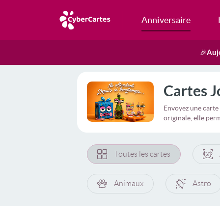
Anniversaire
Auj
🎉
Cartes J
Envoyez une carte 
originale, elle pe
Toutes les cartes
Animaux
Astro