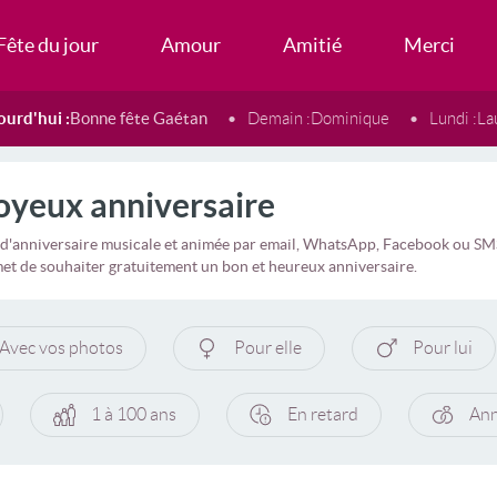
Fête du jour
Amour
Amitié
Merci
ourd'hui :
Bonne fête Gaétan
Demain :
Dominique
Lundi :
La
oyeux anniversaire
d'anniversaire musicale et animée par email, WhatsApp, Facebook ou SMS, 
rmet de souhaiter gratuitement un bon et heureux anniversaire.
Avec vos photos
Pour elle
Pour lui
1 à 100 ans
En retard
Ann