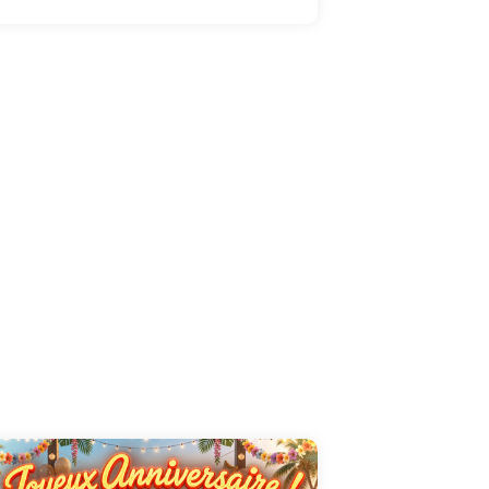
caractéristiques... Avec cette carte, apportez
à ceux qui célèbrent leur anniversaire, un
vent de bonheur et de chance !