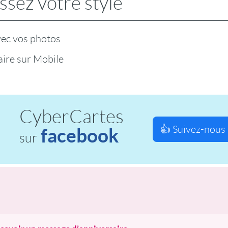
ssez votre style
vec vos photos
ire sur Mobile
CyberCartes
👍 Suivez-nous 
facebook
sur