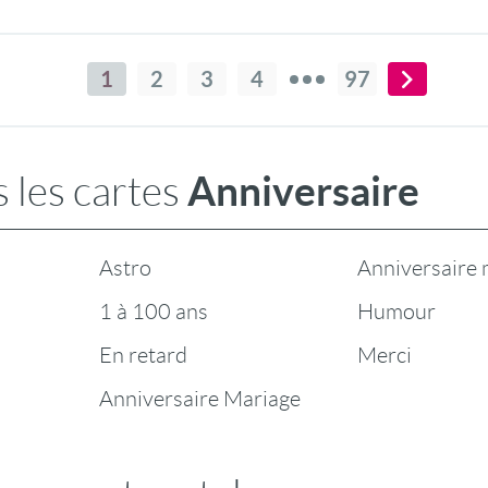
le signe du football !
1
2
3
4
97
Anniversaire
 les cartes
Astro
Anniversaire 
1 à 100 ans
Humour
En retard
Merci
Anniversaire Mariage