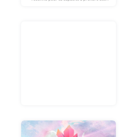
décisions audacieuses. Il représente
l'aventure, l'intelligence et la générosité, tout
en rayonnant d'une aura joviale. Joyeux
anniversaire aux sagittaires !