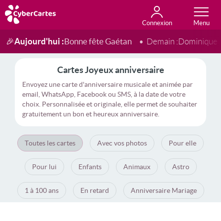
Connexion
Anniversaire
Fête du jour
Amour
Amitié
Merci
Toutes les cartes
Aujourd'hui :
Bonne fête Gaétan
🎉
Demain :
Dominique
Cartes Joyeux anniversaire
Envoyez une carte d'anniversaire musicale et animée par
email, WhatsApp, Facebook ou SMS, à la date de votre
choix. Personnalisée et originale, elle permet de souhaiter
gratuitement un bon et heureux anniversaire.
Toutes les cartes
Avec vos photos
Pour elle
Pour lui
Enfants
Animaux
Astro
1 à 100 ans
En retard
Anniversaire Mariage