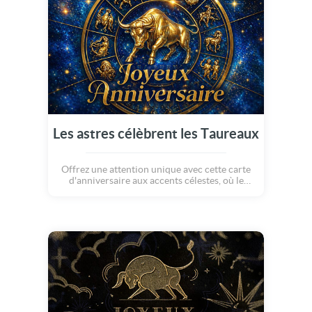
vent de bonheur et de chance !
Les astres célèbrent les Taureaux
Offrez une attention unique avec cette carte
d'anniversaire aux accents célestes, où le
taureau doré rayonne au coeur d'un
zodiaque bleu profond. Une création
élégante et lumineuse, idéale pour envoyer
facilement vos voeux et marquer les esprits
sur CyberCartes.