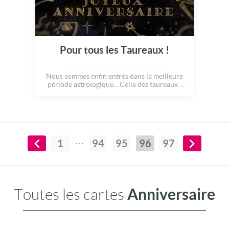
Pour tous les Taureaux !
Nous sommes enfin entrés dans la meilleure
période astrologique... Celle des taureaux !
Profitons-en pour souhaiter un merveilleux
anniversaire à celles et ceux nés entre le 21
Avril et le 20 Mai !
1
94
95
96
97
Anniversaire
Toutes les cartes