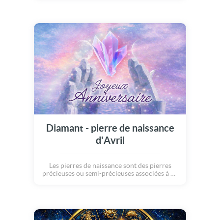
passion. Offrez un message unique et
personnalisé sous le signe des étoiles pour
célébrer un anniversaire avec originalité.
Diamant - pierre de naissance
d'Avril
Les pierres de naissance sont des pierres
précieuses ou semi-précieuses associées à un
mois particulier de naissance. Elle sont
porteuses de chance et de protection, et
chacune possède ses propres
caractéristiques... Avec cette carte, apportez
à ceux qui célèbrent leur anniversaire un