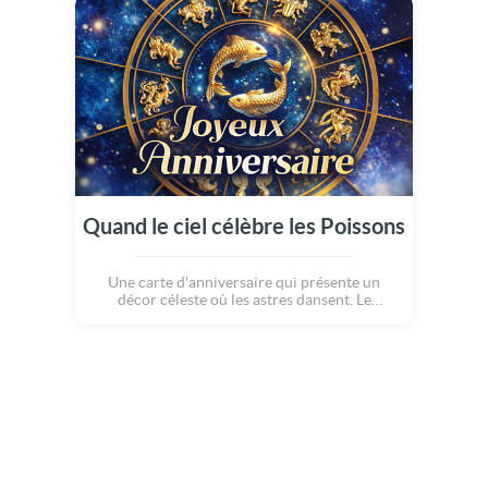
à ceux qui célèbrent leur anniversaire, un
vent de bonheur et de chance !
Quand le ciel célèbre les Poissons
Une carte d'anniversaire qui présente un
décor céleste où les astres dansent. Le
poisson avance avec grâce, porté par son
intuition et sa sensibilité. Une création
inspirée, entre rêve et constellation, pour
célébrer celles et ceux qui voient le monde
avec le coeur. Joyeux anniversaire aux
poissons.