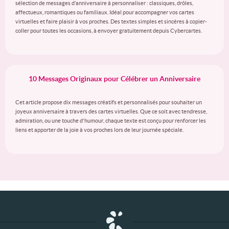
sélection de messages d’anniversaire à personnaliser : classiques, drôles,
affectueux, romantiques ou familiaux. Idéal pour accompagner vos cartes
virtuelles et faire plaisir à vos proches. Des textes simples et sincères à copier-
coller pour toutes les occasions, à envoyer gratuitement depuis Cybercartes.
10 Messages Originaux pour Célébrer un Anniversaire
Cet article propose dix messages créatifs et personnalisés pour souhaiter un
joyeux anniversaire à travers des cartes virtuelles. Que ce soit avec tendresse,
admiration, ou une touche d'humour, chaque texte est conçu pour renforcer les
liens et apporter de la joie à vos proches lors de leur journée spéciale.