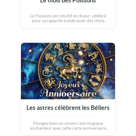
Le mois des Poissons
Le Poissons est intuitif et rêveur, célébré
pour sa capacité à embrasser des choix
empreints de sensibilité. Il incarne
l'inspiration, la compassion et l'ouverture
d'esprit, tout en diffusant une aura empreinte
de douceur. On leur souhaite un bon
anniversaire !
Les astres célèbrent les Béliers
Plongez dans un univers astrologique
enchanteur avec cette carte anniversaire
dédiée aux Béliers, symbole d'énergie et de