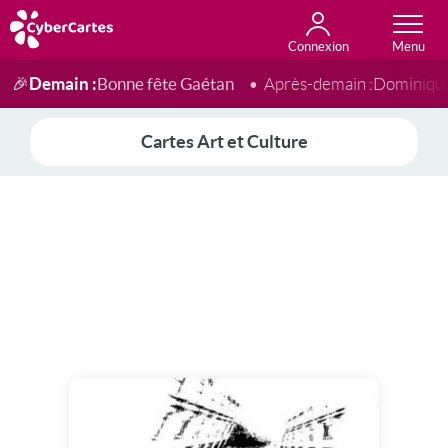
Connexion
Anniversaire
Fête du jour
Amour
Amitié
Merci
Toutes les cartes
Demain :
Bonne fête Gaétan
🎉
Après-demain :
Dominiqu
Cartes Art et Culture