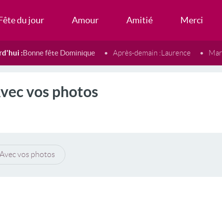
Fête du jour
Amour
Amitié
Merci
d'hui :
Bonne fête Dominique
Après-demain :
Laurence
Mard
vec vos photos
Avec vos photos