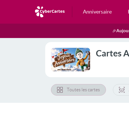
Anniversaire
Aujour
🎉
Cartes A
Toutes les cartes