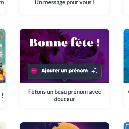
om
Un message pour vous !
Après avoir choisi le prénom de votre choix,
une jolie carte remplie de douceur apparaitra
sous vos yeux. Le message bonne fête
Fêtons un beau prénom avec
personnalisé apparaitra derrière la tasse de
 !
douceur
thé...