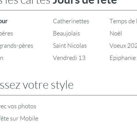
our
Catherinettes
Temps de 
pères
Beaujolais
Noël
 grands-pères
Saint Nicolas
Voeux 20
en
Vendredi 13
Epiphanie
ssez votre style
vec vos photos
fête sur Mobile