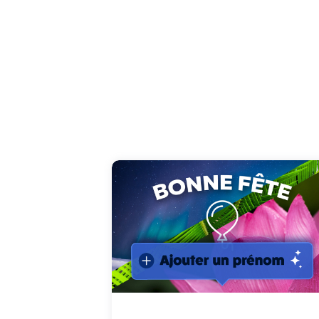
Sélectionnez le prénom de votre choix, il
apparaitra dans cette carte bonne fête
musicale et rythmée !