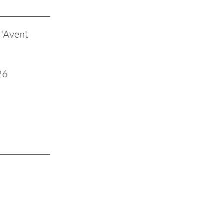
l'Avent
26