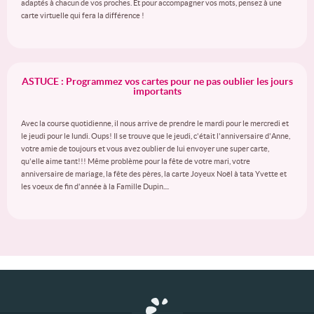
adaptés à chacun de vos proches. Et pour accompagner vos mots, pensez à une
carte virtuelle qui fera la différence !
ASTUCE : Programmez vos cartes pour ne pas oublier les jours
importants
Avec la course quotidienne, il nous arrive de prendre le mardi pour le mercredi et
le jeudi pour le lundi. Oups! Il se trouve que le jeudi, c'était l'anniversaire d'Anne,
votre amie de toujours et vous avez oublier de lui envoyer une super carte,
qu'elle aime tant!!! Même problème pour la fête de votre mari, votre
anniversaire de mariage, la fête des pères, la carte Joyeux Noël à tata Yvette et
les voeux de fin d'année à la Famille Dupin....