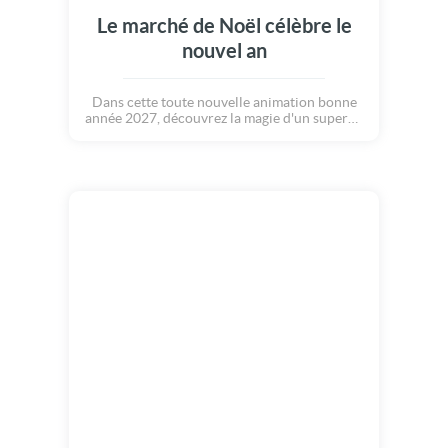
Le marché de Noël célèbre le
nouvel an
Dans cette toute nouvelle animation bonne
année 2027, découvrez la magie d'un superbe
marché de Noël. L'ambiance de cette fin
d'année et bien présente dans nos coeurs. La
magie de ces instants illumine ce village.
Nous découvrons tour à tour un carrousel.
Ce manège est le centre d'intérêt de tous les
enfants, puis direction vers une magnifique
cathédrale qui s'illumine, sans oublier le
sapin de noël qui trône au milieu du village.