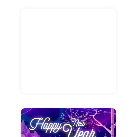
paysage de fête, vous pourrez inscrire vos
mots sur cette cybercarte pour rendre la
pareille et souhaiter le meilleur à la personne
qui a pensé à vous !!! MERCI pour toutes ces
belles choses souhaitées !