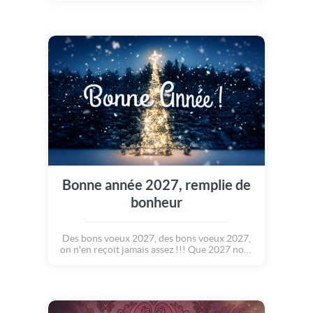
étoiles des neiges. Le tout dans une ambiance
hivernale des plus flamboyante. Votre carte
de voeux fera le meilleur des effets : Pour
vous... Joie, Amour et Paix. Merveilleuse
Année !
Bonne année 2027, remplie de
bonheur
Des bons voeux 2027, des bons voeux 2027,
on n'en reçoit jamais assez !!! Que 2027 nous
fasse traverser de nouveaux paysages
enchantés, au gré d'un vent de bonheur qu'il
remplisse nos coeurs de chaleur... Envoyez
cette jolie carte et ses magnifiques photos à
vos proches pour leur souhaiter le meilleur