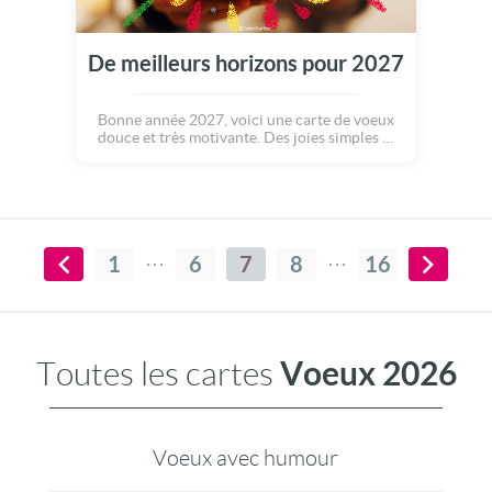
De meilleurs horizons pour 2027
Bonne année 2027, voici une carte de voeux
douce et très motivante. Des joies simples et
de vrais sentiments suffisent parfois à rendre
la vie meilleure. Souhaitez cela à vos proches
avec cette carte remplie de symboles.
1
6
7
8
16
Voeux 2026
Toutes les cartes
Voeux avec humour