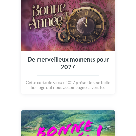
pour la nouvelle année !
De merveilleux moments pour
2027
Cette carte de voeux 2027 présente une belle
horloge qui nous accompagnera vers les
dernières secondes de 2026. Il est temps de
se remémorer les bons moments passés mais
surtout de se tourner vers l'avenir. Une
année remplie de merveilles, d'amour et de
fêtes. Bonne année 2027 !