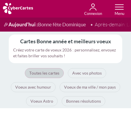
Connexion
Anniversaire
Fête du jour
Amour
Amitié
Merci
Toutes les cartes
Aujourd'hui :
Bonne fête Dominique
🎉
Après-demain :
L
Cartes Bonne année et meilleurs voeux
Créez votre carte de voeux 2026 : personnalisez, envoyez
et faites briller vos souhaits !
Toutes les cartes
Avec vos photos
Voeux avec humour
Voeux de ma ville / mon pays
Voeux Astro
Bonnes résolutions