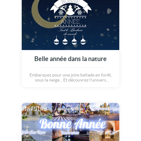
Belle année dans la nature
Embarquez pour une jolie ballade en forêt,
sous la neige... Et découvrez l'univers
magique des animaux, qui se préparent à
l'arrivée de la nouvelle année ! Décoration,
moments gourmands, partage et fiesta !
Souhaitez le meilleur à vos proches avec
cette carte originale pour des voeux
chaleureux !!!