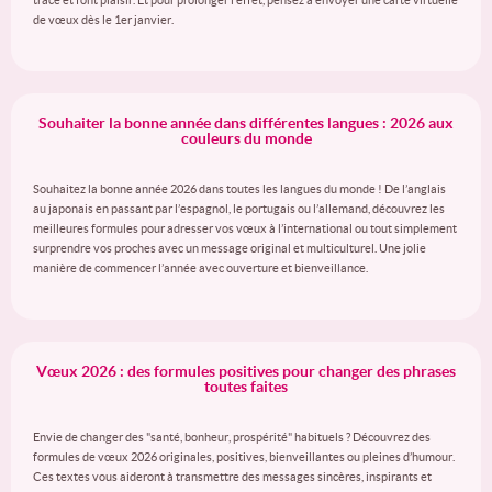
trace et font plaisir. Et pour prolonger l’effet, pensez à envoyer une carte virtuelle
de vœux dès le 1er janvier.
Souhaiter la bonne année dans différentes langues : 2026 aux
couleurs du monde
Souhaitez la bonne année 2026 dans toutes les langues du monde ! De l’anglais
au japonais en passant par l’espagnol, le portugais ou l’allemand, découvrez les
meilleures formules pour adresser vos vœux à l’international ou tout simplement
surprendre vos proches avec un message original et multiculturel. Une jolie
manière de commencer l’année avec ouverture et bienveillance.
Vœux 2026 : des formules positives pour changer des phrases
toutes faites
Envie de changer des "santé, bonheur, prospérité" habituels ? Découvrez des
formules de vœux 2026 originales, positives, bienveillantes ou pleines d’humour.
Ces textes vous aideront à transmettre des messages sincères, inspirants et