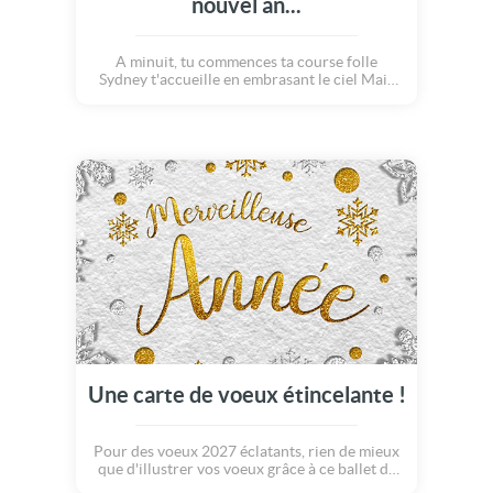
nouvel an...
A minuit, tu commences ta course folle
Sydney t'accueille en embrasant le ciel Mais
déjà tu pars vers les haut plateaux Kényans
Gibraltar te salue au doux son du violoncelle
Et Times square mets fin à ton périple
envoutant Cela n'a pris qu'un instant... Et
c'est déjà le nouvel an. Bonne année
Une carte de voeux étincelante !
Pour des voeux 2027 éclatants, rien de mieux
que d'illustrer vos voeux grâce à ce ballet de
cadeaux, de bonhommes de neige et de belles