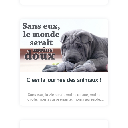
vertes du jardin, ce petit chien accompagne
vos jolis mots pour célébrer le premier mai,
jour de chance... Découvrez cette carte
pleine de douceur et de bonne humeur, ainsi
que le poème qu'elle offre à vos destinataires
: "Le printemps est bien là ! Nous fêtons dans
la joie, les premiers jours de mai, avec de
beaux brins de muguet ! Joyeux 1er mai !"
C'est la journée des animaux !
Sans eux, la vie serait moins douce, moins
drôle, moins surprenante, moins agréable,
moins riche en câlins, moins pétillante... Bref,
heureusement que les animaux existent, pour
remplir notre quotidien de bonheur, de
tendresse et de joie !