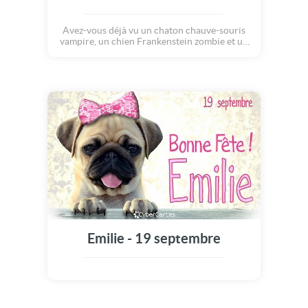
Avez-vous déjà vu un chaton chauve-souris
vampire, un chien Frankenstein zombie et un
chiot diablotin malin ? Et bien dans cette
carte effrayante, vous pourrez les voir tous
les trois, d'un coup !!! A l'occasion
d'Halloween, bien sûr, le jour le plus étrange
de l'année. Préparez-vous à trembler et à
frissonner devant des personnages plus que
surprenants ! Brrrrr... Joyeux Halloween !
Emilie - 19 septembre