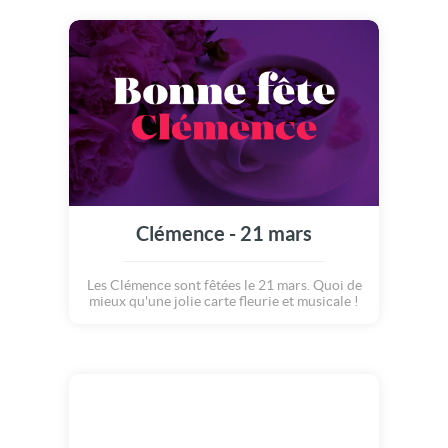
Clémence - 21 mars
Les Clémence sont fêtées le 21 mars. Quoi de
mieux qu'une jolie carte fleurie et musicale !