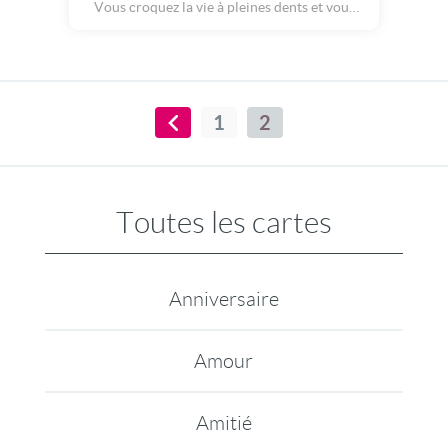
Vous croquez la vie à pleines dents et vous
vous investissez dans votre travail avec toute
votre énergie et votre disponibilité. Lorsque
vous trouvez l'âme soeur, celle qui vous fait
vibrer, vous donnez le meilleur de vous
même.
1
2
Toutes les cartes
Anniversaire
Amour
Amitié