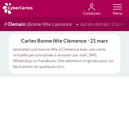
Connexion
Anniversaire
Fête du jour
Amour
Amitié
Merci
Toutes les cartes
Demain :
Bonne fête Laurence
🎉
Après-demain :
Claire
Cartes Bonne fête Clémence - 21 mars
Souhaitez une bonne fête à Clémence avec une carte
virtuelle personnalisée à envoyer par mail, SMS,
WhatsApp ou Facebook. Une attention originale pour lui
faire plaisir en quelques clics.