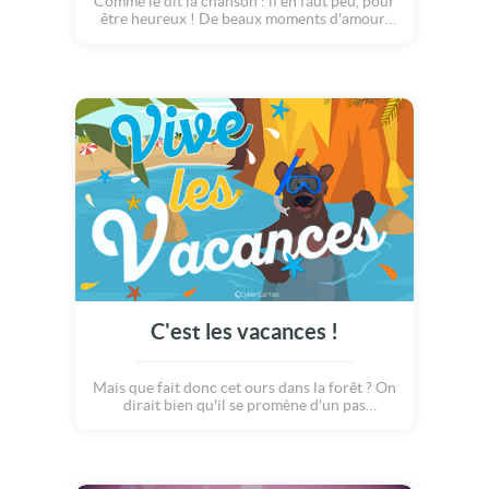
Comme le dit la chanson : il en faut peu, pour
être heureux ! De beaux moments d'amour,
des supers instants en famille, des rigolades
entre amis : voilà la formule simple pour
accéder au bonheur durant le week end...
Alors, souhaitez le meilleur à votre entourage
avec cette sympathique carte "bon week end"
à envoyer sans modération !
C'est les vacances !
Mais que fait donc cet ours dans la forêt ? On
dirait bien qu'il se promène d'un pas
déterminé. Et que fait-il de sa mallette de
travail ? Il la jette en l'air ? Non, ce n'est pas
possible... Mais qu'a-t'il sur le visage ??? Un
masque et un tuba ! Et il saute dans le vide,