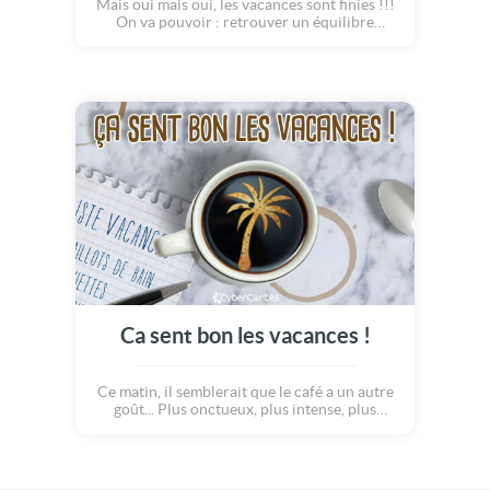
Mais oui mais oui, les vacances sont finies !!!
On va pouvoir : retrouver un équilibre
alimentaire (avec un petit cocktail par jour
quand même), soigner ses coups de soleil
(avec un peu, beaucoup de bandages),
découvrir les cartes postales que vous avez
reçues (parmi les factures ?), ranger sa valise
(sur remplie ou... perdue dans l'avion ?). Bref,
retrouver tout ce qui vous avait manqué !!
Bon retour, quand même ;o)
Ca sent bon les vacances !
Ce matin, il semblerait que le café a un autre
goût... Plus onctueux, plus intense, plus
fruité, plus sensuel, plus corsé ! Mais bien
sur, c'est le premier café des vacances !!!
Quel saveur merveilleuse ! Bonne vacances à
tous et à toutes :o)