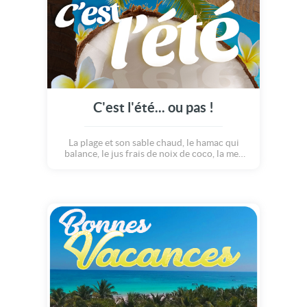
C'est l'été... ou pas !
La plage et son sable chaud, le hamac qui
balance, le jus frais de noix de coco, la mer
transparente, les coquillages par milliers, le
soleil qui brille dans le ciel... le soleil... enfin...
presque ? Qu'il pleuve ou qu'il vente, les
vacances, ce sont les vacances ! Alors,
profitons-en ! Bonnes vacances d'été !