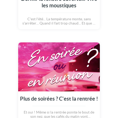
les moustiques
C'est l'été... La température monte, sans
s'arrêter... Quand il fait trop chaud... Et que la
chaleur devient trop dure à supporter...
Alors, la nuit, il faut ouvrir les fenêtres ! Pour
le plus grand plaisir des moustiques :o) A
chacun son cocktail pour l'apéro ! Bonnes
vacances !
Plus de soirées ? C'est la rentrée !
Et oui ! Même si la rentrée pointe le bout de
son nez, que les cafés du matin vont