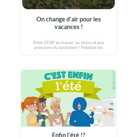
On change d'air pour les
vacances !
Dites STOP au travail, au stress et aux
pressions du quotidien ! Pendant les
vacances, prenez du temps pour vous
retrouver, profiter des petits plaisirs de la
vie, vous détendre et NE RIEN FAIRE à part
vivre de super vacances d'été !!! Souhaitez à
vos proches le meilleur pour ces deux mois
de zen attitude... et savourez pleinement ces
moments rien qu'à vous !
Enfin l'été !?