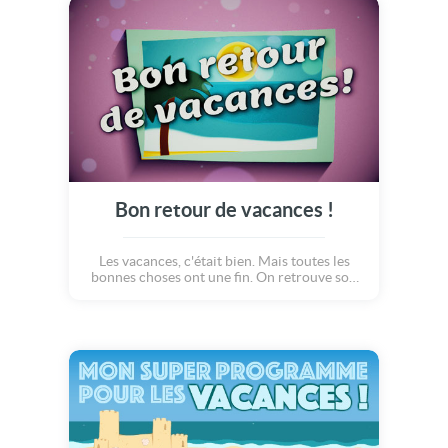
maintenant ? Ohlala... PLOUF ! Vive les
vacances !!!!
Bon retour de vacances !
Les vacances, c'était bien. Mais toutes les
bonnes choses ont une fin. On retrouve son
petit lit douillet, et on garde de jolies
souvenirs à raconter ! Bon retour et
vivement l'année prochaine :o)