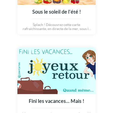
Sous le soleil de l'été !
Splach ! Découvrez cette carte
rafraichissante, en directe de la mer, sous le
parasol ! Venez déguster des cocktails
fruités, sous le soleil de l'été ! Découvrez des
couleurs pleines de fraîcheur, aux milles
saveurs parfumées, qui viennent rafraîchir en
douceur, nos belles journées de vacances :o)
Fini les vacances... Mais !