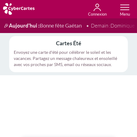
Connexion
Anniversaire
Fête du jour
Amour
Amitié
Merci
Toutes les cartes
Aujourd'hui :
Bonne fête Gaétan
🎉
Demain :
Dominique
Cartes Été
Envoyez une carte d'été pour célébrer le soleil et les
vacances. Partagez un message chaleureux et ensoleillé
avec vos proches par SMS, email ou réseaux sociaux.