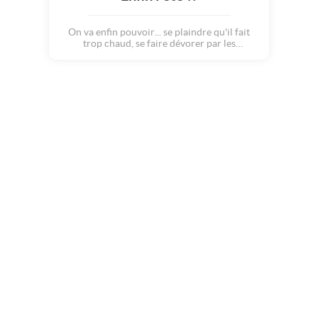
On va enfin pouvoir... se plaindre qu'il fait
trop chaud, se faire dévorer par les
moustiques, être séparé des copains pendant
des semaines... surtout s'ils partent pour des
destinations plus sympas que vous... Alors,
joyeux été quand même !!