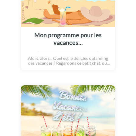
Mon programme pour les
vacances...
Alors, alors... Quel est le délicieux planning
des vacances ? Regardons ce petit chat, qui
nous présente ses idées. Lundi : on file à la
plage. Mardi ? On va se baigner, évidement.
Mercredi ? Et si on allait à la mer ? Jeudi, on
va bronzer sur le sable. Et Vendredi, on saute
dans les vagues !! Samedi, on va faire
bronzette. Et dimanche ? REPOS ! Voilà un
super programme :)