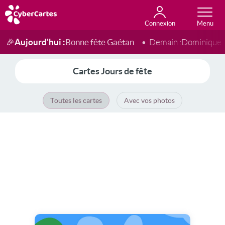
Connexion
Anniversaire
Fête du jour
Amour
Amitié
Merci
Toutes les cartes
Aujourd'hui :
Bonne fête Gaétan
🎉
Demain :
Dominique
Cartes Jours de fête
Toutes les cartes
Avec vos photos