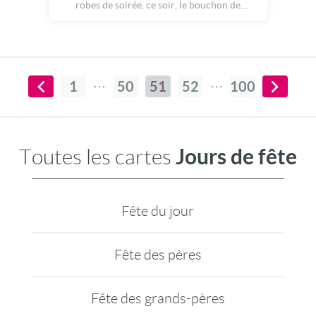
robes de soirée, ce soir, le bouchon de
champagne va sauter ! Sous les cotillons et
applaudissements, nous ferons tous la fête
ensemble ! Et si vous envoyez à vos proches
une invitation pour venir célébrer l'arrivée
de la nouvelle année à la maison ? Un diner,
quelques blagues entre amis : voilà une super
1
50
51
52
100
façon de fêter le nouvel an !
Jours de fête
Toutes les cartes
Fête du jour
Fête des pères
Fête des grands-pères