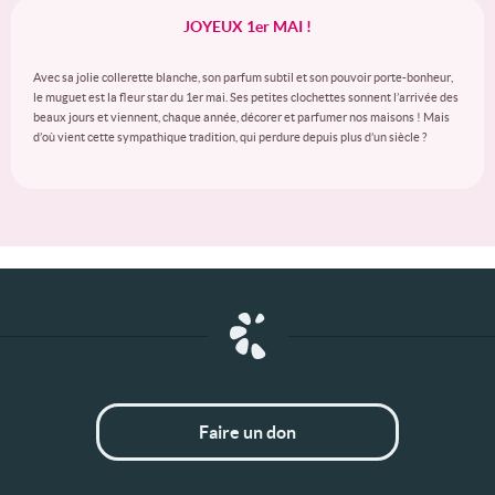
JOYEUX 1er MAI !
Avec sa jolie collerette blanche, son parfum subtil et son pouvoir porte-bonheur,
le muguet est la fleur star du 1er mai. Ses petites clochettes sonnent l’arrivée des
beaux jours et viennent, chaque année, décorer et parfumer nos maisons ! Mais
d’où vient cette sympathique tradition, qui perdure depuis plus d’un siècle ?
Faire un don