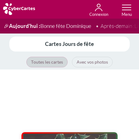
Connexion
Anniversaire
Fête du jour
Amour
Amitié
Merci
Toutes les cartes
Aujourd'hui :
Bonne fête Dominique
🎉
Après-demain :
L
Cartes Jours de fête
Toutes les cartes
Avec vos photos