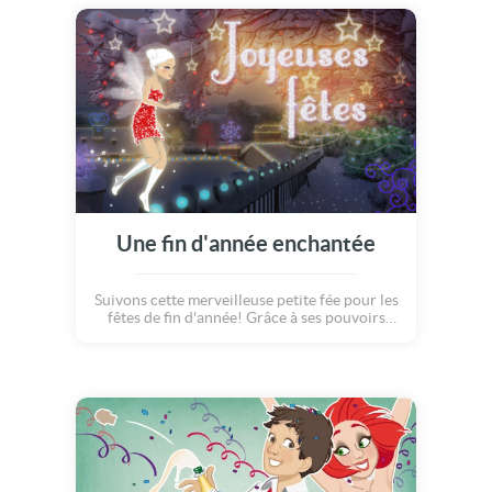
Une fin d'année enchantée
Suivons cette merveilleuse petite fée pour les
fêtes de fin d'année! Grâce à ses pouvoirs
magiques, elle va transformer le paysage en
spectacle de lumière et illuminer comme par
magie la ville endormie... Envoyez-la dès
maintenant remplir d'espoir et de douceur la
vie de vos proches!