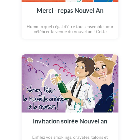
Merci - repas Nouvel An
Hummm quel régal d'être tous ensemble pour
célébrer la venue du nouvel an ! Cette
joyeuse carte vous permettra de remercier
vos hôtes pour le délicieux repas et l'agréable
soirée que vous avez passé en leur
compagnie... Parce qu'il n'y a rien de plus
agréable qu'un MERCI !
Invitation soirée Nouvel an
Enfilez vos smokings, cravates, talons et