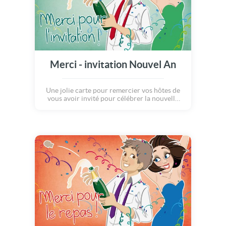
Merci - invitation Nouvel An
Une jolie carte pour remercier vos hôtes de
vous avoir invité pour célébrer la nouvelle
année à leurs côtés ! Un bon repas, une
bande d'ami(e)s, quelques confettis et c'est
parti pour 2012 ! Quelle joie de faire sauter
le bouchon de champagne tous ensemble...
Merci pour tout ! Et surtout : meilleurs voeux
!