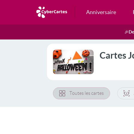
Anniversaire
De
🎉
Cartes J
Toutes les cartes