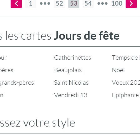
1
52
53
54
100
Jours de fête
 les cartes
our
Catherinettes
Temps de 
pères
Beaujolais
Noël
 grands-pères
Saint Nicolas
Voeux 20
en
Vendredi 13
Epiphanie
ssez votre style