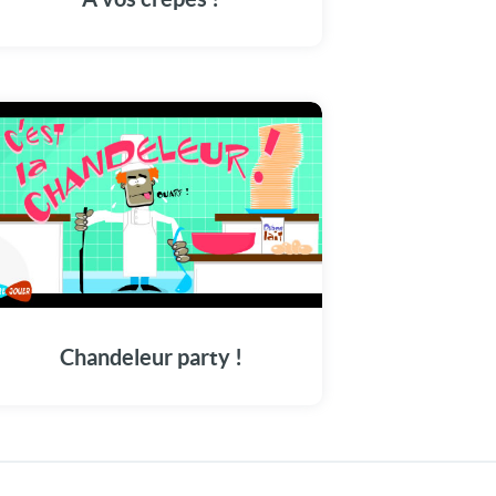
bonnes crêpes pour la chandeleur ! Bonne
régalade à tous et à toutes !
Chandeleur party !