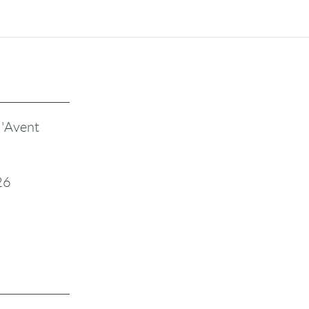
l'Avent
26