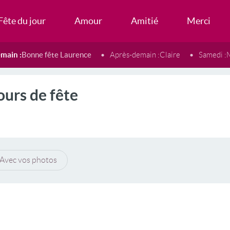
Fête du jour
Amour
Amitié
Merci
main :
Bonne fête Laurence
Après-demain :
Claire
Samedi :
ours de fête
Avec vos photos